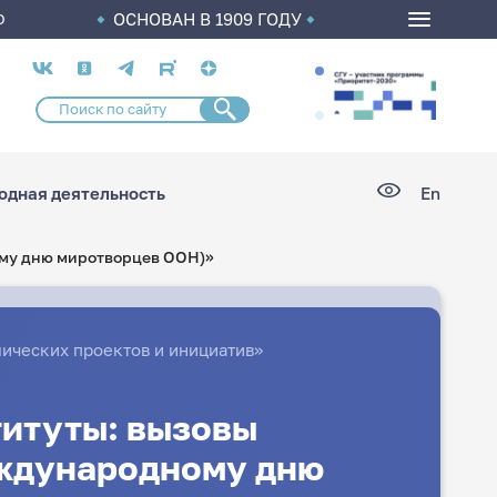
ОСНОВАН В 1909 ГОДУ
О
Социальные
сети
дная деятельность
En
ому дню миротворцев ООН)»
ических проектов и инициатив»
титуты: вызовы
еждународному дню