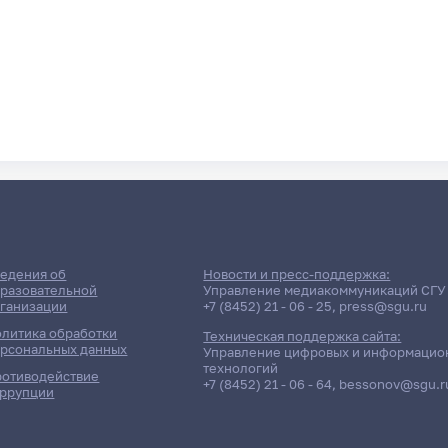
едения об
Новости и пресс-поддержка:
разовательной
Управление медиакоммуникаций СГУ
ганизации
+7 (8452) 21 - 06 - 25
,
press@sgu.ru
литика обработки
Техническая поддержка сайта:
рсональных данных
Управление цифровых и информацио
технологий
отиводействие
+7 (8452) 21 - 06 - 64
,
bessonov@sgu.r
ррупции