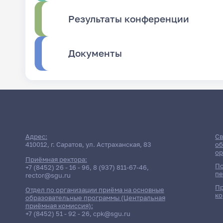
Результаты конференции
Документы
Адрес:
Св
410012, г. Саратов, ул. Астраханская, 83
об
ор
Приёмная ректора:
По
+7 (8452) 26 - 16 - 96
,
8 (937) 811-67-46
,
пе
rector@sgu.ru
Пр
Отдел по организации приёма на основные
ко
образовательные программы (Центральная
приёмная комиссия):
+7 (8452) 51 - 92 - 26
,
cpk@sgu.ru