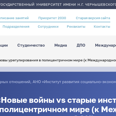
ОСУДАРСТВЕННЫЙ УНИВЕРСИТЕТ ИМЕНИ Н.Г. ЧЕРНЫШЕВСКОГ
списание занятий
Приоритет 2030
Старая версия сайта
Подразделения
Сотрудники
Реквизиты
Контакты
ации
Студенчество
Медиа
ДПО
Междунаро
вызовы урегулирования в полицентричном мире (к Международн
дных отношений
,
АНО «Институт развития социально-эконом
«Новые войны vs старые инс
 полицентричном мире (к М