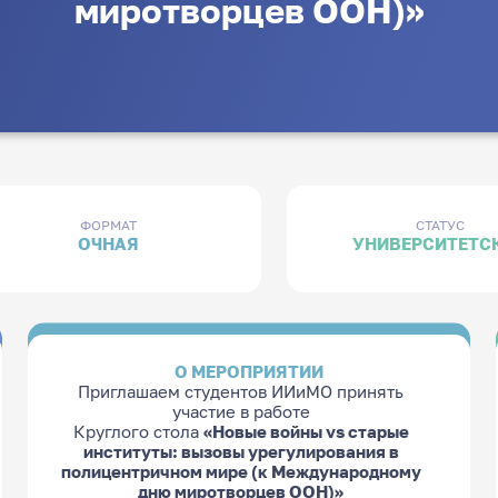
миротворцев ООН)»
ФОРМАТ
СТАТУС
ОЧНАЯ
УНИВЕРСИТЕТС
О МЕРОПРИЯТИИ
Приглашаем студентов ИИиМО принять
участие в работе
Круглого стола
«Новые войны vs старые
институты: вызовы урегулирования в
полицентричном мире (к Международному
дню миротворцев ООН)»