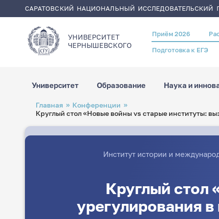
САРАТОВСКИЙ НАЦИОНАЛЬНЫЙ ИССЛЕДОВАТЕЛЬСКИЙ Г
Приём 2026
Ра
Header
УНИВЕРСИТЕТ
menu
ЧЕРНЫШЕВСКОГO
Подготовка к ЕГЭ
Университет
Образование
Наука и иннов
Перейти
Строка
Главная
Конференции
к
навигации
Круглый стол «Новые войны vs старые институты: 
основному
содержанию
Институт истории и междунаро
Круглый стол 
урегулирования в