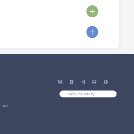
нных
u