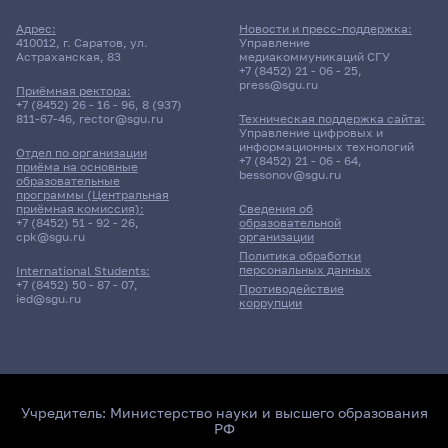
Адрес:
Новости и пресс-поддержка:
410012, г. Саратов, ул.
Управление
Астраханская, 83
медиакоммуникаций СГУ
+7 (8452) 21 - 06 - 25
,
press@sgu.ru
Приёмная ректора:
+7 (8452) 26 - 16 - 96
,
8 (937)
811-67-46
,
rector@sgu.ru
Техническая поддержка сайта:
Управление цифровых и
информационных технологий
Отдел по организации
+7 (8452) 21 - 06 - 64
,
приёма на основные
bessonov@sgu.ru
образовательные
программы (Центральная
приёмная комиссия):
Сведения об
+7 (8452) 51 - 92 - 26
,
образовательной
cpk@sgu.ru
организации
Политика обработки
персональных данных
International Students:
+7 (8452) 50 - 87 - 07
,
Противодействие
ied@sgu.ru
коррупции
Учредитель:
Министерство науки и высшего образования
РФ