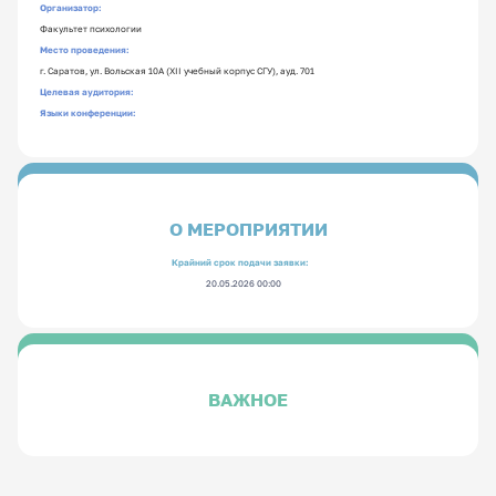
Организатор:
Факультет психологии
Место проведения:
г. Саратов, ул. Вольская 10А (XII учебный корпус СГУ), ауд. 701
Целевая аудитория:
Языки конференции:
О МЕРОПРИЯТИИ
Крайний срок подачи заявки:
20.05.2026 00:00
ВАЖНОЕ