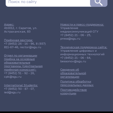
Адрес:
Новости и пресс-поддержка:
410012, г. Саратов, ул.
Управление
Астраханская, 83
медиакоммуникаций СГУ
+7 (8452) 21 - 06 - 25
,
press@sgu.ru
Приёмная ректора:
+7 (8452) 26 - 16 - 96
,
8 (937)
811-67-46
,
rector@sgu.ru
Техническая поддержка сайта:
Управление цифровых и
информационных технологий
Отдел по организации
+7 (8452) 21 - 06 - 64
,
приёма на основные
bessonov@sgu.ru
образовательные
программы (Центральная
приёмная комиссия):
Сведения об
+7 (8452) 51 - 92 - 26
,
образовательной
cpk@sgu.ru
организации
Политика обработки
персональных данных
International Students:
+7 (8452) 50 - 87 - 07
,
Противодействие
ied@sgu.ru
коррупции