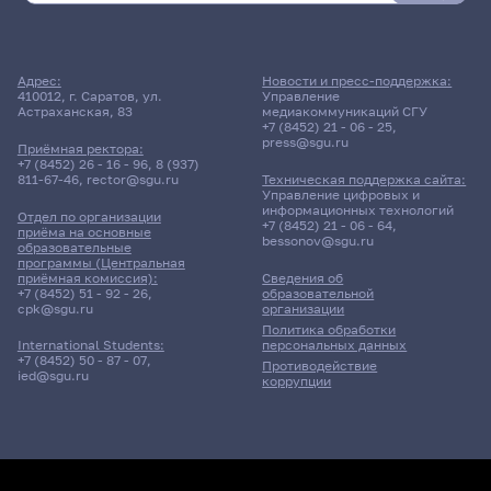
Адрес:
Новости и пресс-поддержка:
410012, г. Саратов, ул.
Управление
Астраханская, 83
медиакоммуникаций СГУ
+7 (8452) 21 - 06 - 25
,
press@sgu.ru
Приёмная ректора:
+7 (8452) 26 - 16 - 96
,
8 (937)
811-67-46
,
rector@sgu.ru
Техническая поддержка сайта:
Управление цифровых и
информационных технологий
Отдел по организации
+7 (8452) 21 - 06 - 64
,
приёма на основные
bessonov@sgu.ru
образовательные
программы (Центральная
приёмная комиссия):
Сведения об
+7 (8452) 51 - 92 - 26
,
образовательной
cpk@sgu.ru
организации
Политика обработки
персональных данных
International Students:
+7 (8452) 50 - 87 - 07
,
Противодействие
ied@sgu.ru
коррупции