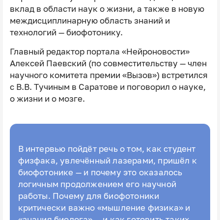
вклад в области наук о жизни, а также в новую
междисциплинарную область знаний и
технологий — биофотонику.
Главный редактор портала «Нейроновости»
Алексей Паевский (по совместительству — член
научного комитета премии «Вызов») встретился
с В.В. Тучиным в Саратове и поговорил о науке,
о жизни и о мозге.
В интервью пойдёт речь о том, как студент
физфака, увлечённый лазерами, пришёл к
биофотонике — и почему это оказалось
логичным продолжением его научной
работы. Почему для биофотоники
критически важно «мышление физика» и
«знания биолога» — и как готовить таких