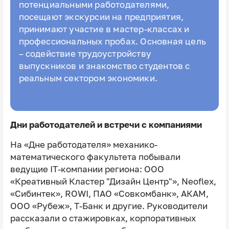
потенциальными работодателями,
посещают экскурсии на предприятия,
принимают участие в мастер-классах и
профессиональных пробах. Основная цель
– содействие трудоустройству
выпускников и знакомство студентов с
реальным сектором экономики.
Дни работодателей и встречи с компаниями
На «Дне работодателя» механико-
математического факультета побывали
ведущие IT-компании региона: ООО
«Креативный Кластер "Дизайн Центр"», Neoflex,
«Сибинтек», ROWI, ПАО «Совкомбанк», АКАМ,
ООО «Рубеж», Т-Банк и другие. Руководители
рассказали о стажировках, корпоративных