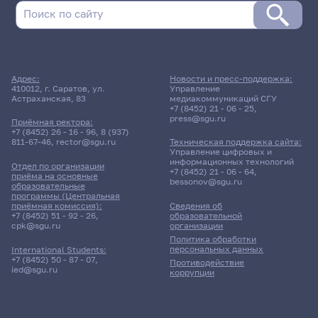
Адрес:
Новости и пресс-поддержка:
410012, г. Саратов, ул.
Управление
Астраханская, 83
медиакоммуникаций СГУ
+7 (8452) 21 - 06 - 25
,
press@sgu.ru
Приёмная ректора:
+7 (8452) 26 - 16 - 96
,
8 (937)
811-67-46
,
rector@sgu.ru
Техническая поддержка сайта:
Управление цифровых и
информационных технологий
Отдел по организации
+7 (8452) 21 - 06 - 64
,
приёма на основные
bessonov@sgu.ru
образовательные
программы (Центральная
приёмная комиссия):
Сведения об
+7 (8452) 51 - 92 - 26
,
образовательной
cpk@sgu.ru
организации
Политика обработки
персональных данных
International Students:
+7 (8452) 50 - 87 - 07
,
Противодействие
ied@sgu.ru
коррупции