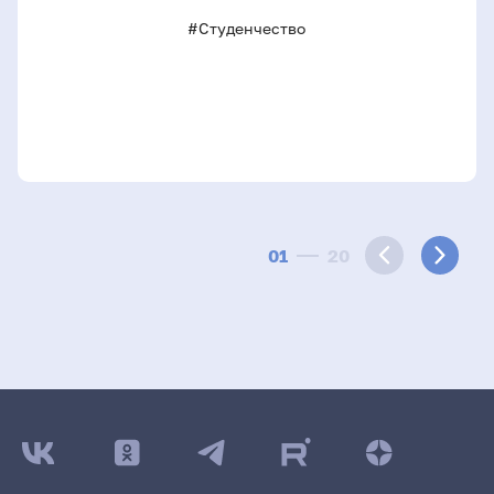
#Студенчество
01
20