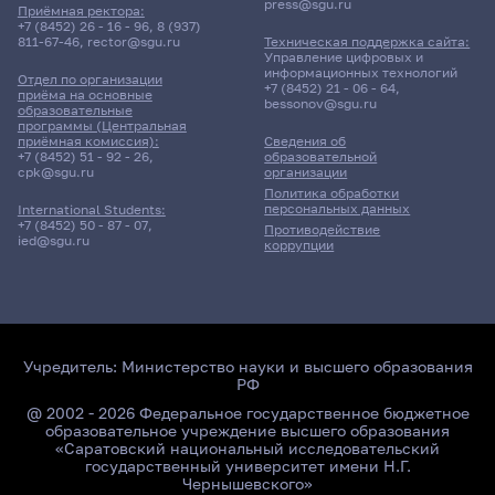
press@sgu.ru
Приёмная ректора:
+7 (8452) 26 - 16 - 96
,
8 (937)
811-67-46
,
rector@sgu.ru
Техническая поддержка сайта:
Управление цифровых и
информационных технологий
Отдел по организации
+7 (8452) 21 - 06 - 64
,
приёма на основные
bessonov@sgu.ru
образовательные
программы (Центральная
приёмная комиссия):
Сведения об
+7 (8452) 51 - 92 - 26
,
образовательной
cpk@sgu.ru
организации
Политика обработки
персональных данных
International Students:
+7 (8452) 50 - 87 - 07
,
Противодействие
ied@sgu.ru
коррупции
Учредитель:
Министерство науки и высшего образования
РФ
@ 2002 - 2026 Федеральное государственное бюджетное
образовательное учреждение высшего образования
«Саратовский национальный исследовательский
государственный университет имени Н.Г.
Чернышевского»