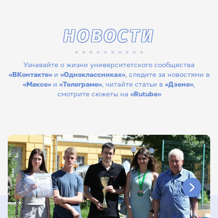
НОВОСТИ
Узнавайте о жизни университетского сообщества
«ВКонтакте»
и
«Одноклассниках»
, следите за новостями в
«Максе»
и
«Телеграме»
, читайте статьи в
«Дзене»
,
смотрите сюжеты на
«Rutube»