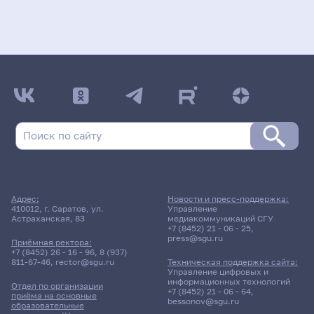
Адрес:
Новости и пресс-поддержка:
410012, г. Саратов, ул.
Управление
Астраханская, 83
медиакоммуникаций СГУ
+7 (8452) 21 - 06 - 25
,
press@sgu.ru
Приёмная ректора:
+7 (8452) 26 - 16 - 96
,
8 (937)
811-67-46
,
rector@sgu.ru
Техническая поддержка сайта:
Управление цифровых и
информационных технологий
Отдел по организации
+7 (8452) 21 - 06 - 64
,
приёма на основные
bessonov@sgu.ru
образовательные