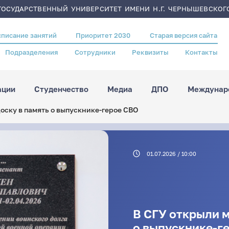
ОСУДАРСТВЕННЫЙ УНИВЕРСИТЕТ ИМЕНИ Н.Г. ЧЕРНЫШЕВСКОГ
списание занятий
Приоритет 2030
Старая версия сайта
Подразделения
Сотрудники
Реквизиты
Контакты
ации
Студенчество
Медиа
ДПО
Междунаро
оску в память о выпускнике-герое СВО
01.07.2026 / 10:00
В СГУ открыли 
о выпускнике-г