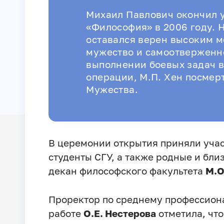
Михаил Павлович окончил у
«Философия» в 2006 году. 
оставался верен высоким 
мужество и самоотверженн
выполнении боевых задач в
операции, М.П. Хен посме
Мужества.
В церемонии открытия приняли учас
студенты СГУ, а также родные и бл
декан философского факультета
М.О
Проректор по среднему профессион
работе
О.Е. Нестерова
отметила, чт