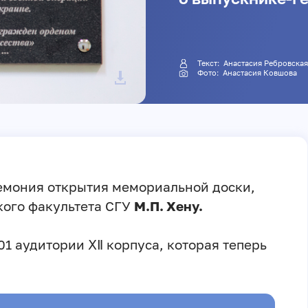
Текст:
Анастасия Ребровска
Фото:
Анастасия Ковшова
емония открытия мемориальной доски,
ого факультета СГУ
М.П. Хену.
1 аудитории ⅩⅡ корпуса, которая теперь