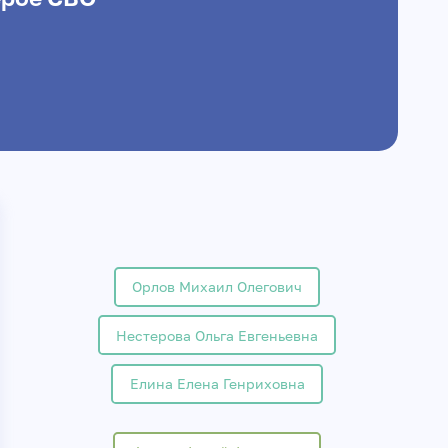
я
Орлов Михаил Олегович
Нестерова Ольга Евгеньевна
Елина Елена Генриховна