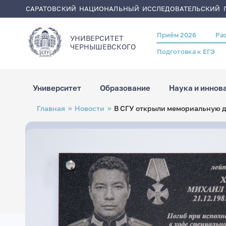
САРАТОВСКИЙ НАЦИОНАЛЬНЫЙ ИССЛЕДОВАТЕЛЬСКИЙ Г
Приём 2026
Ра
Header
УНИВЕРСИТЕТ
menu
ЧЕРНЫШЕВСКОГO
Подготовка к ЕГЭ
Университет
Образование
Наука и иннов
Перейти
Строка
Главная
Новости
В СГУ открыли мемориальную д
к
навигации
основному
содержанию