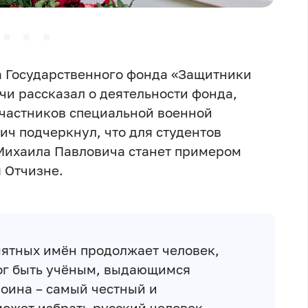
а Государственного фонда «Защитники
чи рассказал о деятельности фонда,
участников специальной военной
ич подчеркнул, что для студентов
Михаила Павловича станет примером
я Отчизне.
мятных имён продолжает человек,
ог быть учёным, выдающимся
воина – самый честный и
может избрать русский человек.