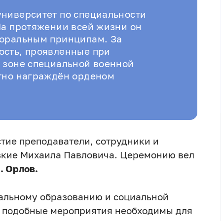
ниверситет по специальности
На протяжении всей жизни он
моральным принципам. За
ость, проявленные при
 зоне специальной военной
ртно награждён орденом
тие преподаватели, сотрудники и
изкие Михаила Павловича. Церемонию вел
. Орлов.
альному образованию и социальной
о подобные мероприятия необходимы для