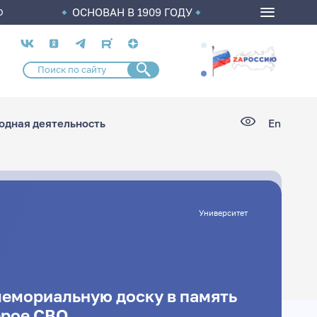
ОСНОВАН В 1909 ГОДУ
О
Социальные
сети
дная деятельность
En
Университет
мемориальную доску в память
ерое СВО