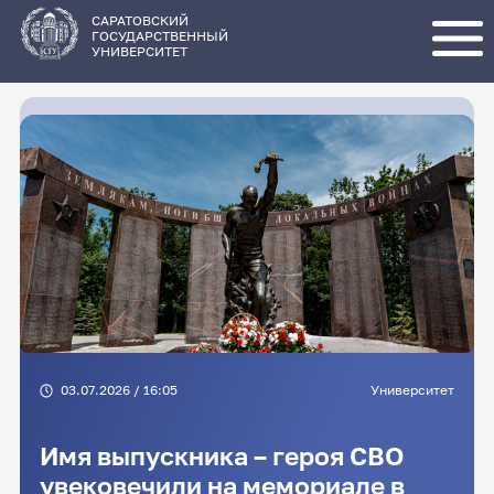
Перейти
к
основному
САРАТОВСКИЙ
содержанию
ГОСУДАРСТВЕННЫЙ
УНИВЕРСИТЕТ
03.07.2026 / 16:05
Университет
Имя выпускника – героя СВО
увековечили на мемориале в