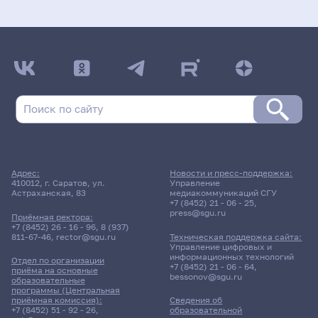
Адрес:
Новости и пресс-поддержка:
410012, г. Саратов, ул.
Управление
Астраханская, 83
медиакоммуникаций СГУ
+7 (8452) 21 - 06 - 25
,
press@sgu.ru
Приёмная ректора:
+7 (8452) 26 - 16 - 96
,
8 (937)
811-67-46
,
rector@sgu.ru
Техническая поддержка сайта:
Управление цифровых и
информационных технологий
Отдел по организации
+7 (8452) 21 - 06 - 64
,
приёма на основные
bessonov@sgu.ru
образовательные
программы (Центральная
приёмная комиссия):
Сведения об
+7 (8452) 51 - 92 - 26
,
образовательной