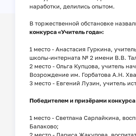
наработки, делились опытом.
В торжественной обстановке назва
конкурса «Учитель года»:
1 место - Анастасия Гуркина, учите
школы-интерната № 2 имени В.В. Та
2 место - Ольга Купцова, учитель н
Возрождение им. Горбатова А.Н. Хв
3 место - Евгений Лузин, учитель и
Победителем и призëрами конкурса 
1 место - Светлана Сарлайкина, вос
Балаково;
2 место - Лариса Жакупова, воспита