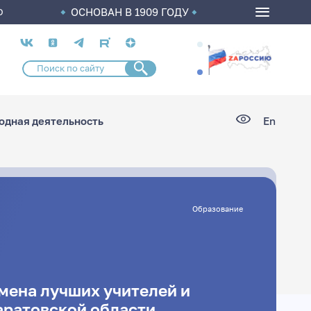
ОСНОВАН В 1909 ГОДУ
О
Социальные
сети
дная деятельность
En
Образование
мена лучших учителей и
аратовской области