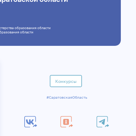
инистерства образования области
а образования области
Конкурсы
#СаратовскаяОбласть