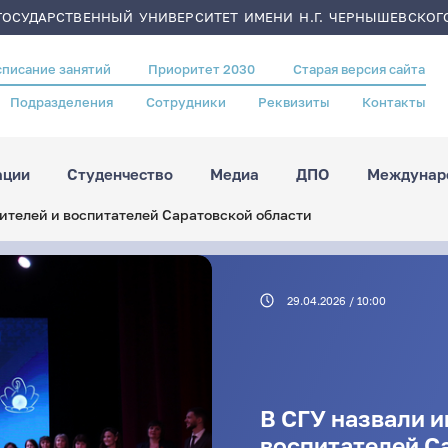
ОСУДАРСТВЕННЫЙ УНИВЕРСИТЕТ ИМЕНИ Н.Г. ЧЕРНЫШЕВСКОГ
списание занятий
Приоритет 2030
Старая версия сайта
Подразделения
Сотрудники
Реквизиты
Контакты
ации
Студенчество
Медиа
ДПО
Междунаро
ителей и воспитателей Саратовской области
29.04.2026 / 10:00
В СГУ назвали и
воспитателей С