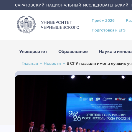
САРАТОВСКИЙ НАЦИОНАЛЬНЫЙ ИССЛЕДОВАТЕЛЬСКИЙ Г
Приём 2026
Ра
Header
УНИВЕРСИТЕТ
menu
ЧЕРНЫШЕВСКОГO
Подготовка к ЕГЭ
Университет
Образование
Наука и иннов
Перейти
Строка
Главная
Новости
В СГУ назвали имена лучших уч
к
навигации
основному
содержанию