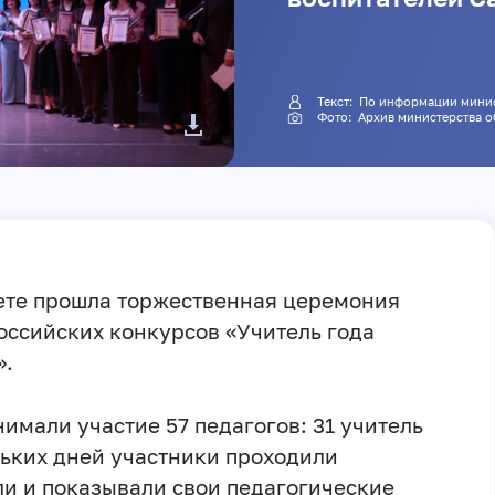
Текст: По информации м
Фото: Архив министерств
тете прошла торжественная церемония
оссийских конкурсов «Учитель года
».
имали участие 57 педагогов: 31 учитель
льких дней участники проходили
и и показывали свои педагогические