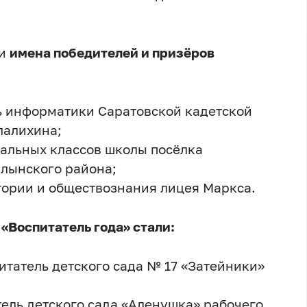
ли
имена победителей и призëров
ль информатики Саратовской кадетской
лалихина;
ачальных классов школы посёлка
алынского района;
стории и обществознания лицея Маркса.
«Воспитатель года» стали:
питатель детского сада № 17 «Затейники»
тель детского сада «Аленушка» рабочего