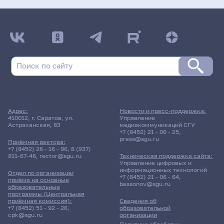
Адрес:
Новости и пресс-поддержка:
410012, г. Саратов, ул.
Управление
Астраханская, 83
медиакоммуникаций СГУ
+7 (8452) 21 - 06 - 25
,
press@sgu.ru
Приёмная ректора:
+7 (8452) 26 - 16 - 96
,
8 (937)
811-67-46
,
rector@sgu.ru
Техническая поддержка сайта:
Управление цифровых и
информационных технологий
Отдел по организации
+7 (8452) 21 - 06 - 64
,
приёма на основные
bessonov@sgu.ru
образовательные
программы (Центральная
приёмная комиссия):
Сведения об
+7 (8452) 51 - 92 - 26
,
образовательной
cpk@sgu.ru
организации