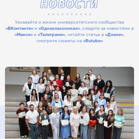
НОВОСТИ
Узнавайте о жизни университетского сообщества
«ВКонтакте»
и
«Одноклассниках»
, следите за новостями в
«Максе»
и
«Телеграме»
, читайте статьи в
«Дзене»
,
смотрите сюжеты на
«Rutube»