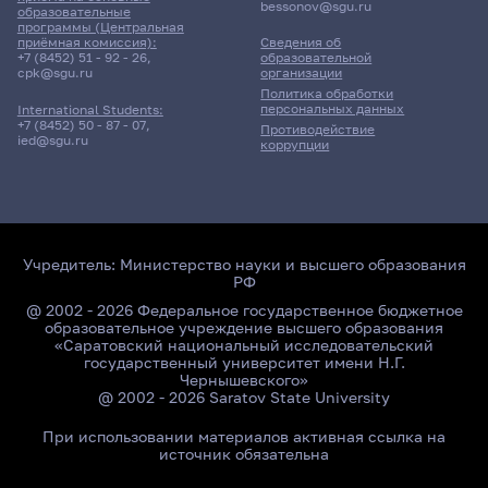
bessonov@sgu.ru
образовательные
программы (Центральная
приёмная комиссия):
Сведения об
+7 (8452) 51 - 92 - 26
,
образовательной
cpk@sgu.ru
организации
Политика обработки
персональных данных
International Students:
+7 (8452) 50 - 87 - 07
,
Противодействие
ied@sgu.ru
коррупции
Учредитель:
Министерство науки и высшего образования
РФ
@ 2002 - 2026 Федеральное государственное бюджетное
образовательное учреждение высшего образования
«Саратовский национальный исследовательский
государственный университет имени Н.Г.
Чернышевского»
@ 2002 - 2026 Saratov State University
При использовании материалов активная ссылка на
источник обязательна