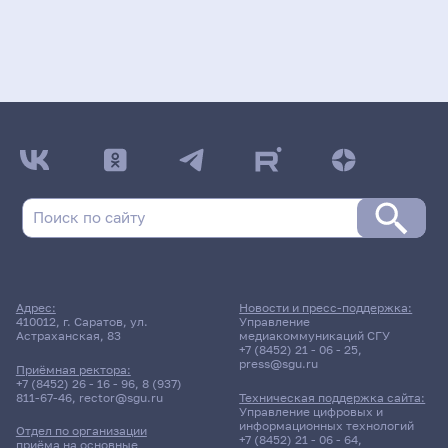
Адрес:
Новости и пресс-поддержка:
410012, г. Саратов, ул.
Управление
Астраханская, 83
медиакоммуникаций СГУ
+7 (8452) 21 - 06 - 25
,
press@sgu.ru
Приёмная ректора:
+7 (8452) 26 - 16 - 96
,
8 (937)
811-67-46
,
rector@sgu.ru
Техническая поддержка сайта:
Управление цифровых и
информационных технологий
Отдел по организации
+7 (8452) 21 - 06 - 64
,
приёма на основные