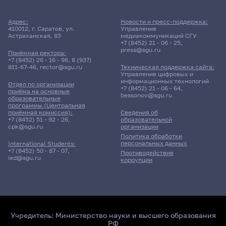
Адрес:
Новости и пресс-поддержка:
410012, г. Саратов, ул.
Управление
Астраханская, 83
медиакоммуникаций СГУ
+7 (8452) 21 - 06 - 25
,
press@sgu.ru
Приёмная ректора:
+7 (8452) 26 - 16 - 96
,
8 (937)
811-67-46
,
rector@sgu.ru
Техническая поддержка сайта:
Управление цифровых и
информационных технологий
Отдел по организации
+7 (8452) 21 - 06 - 64
,
приёма на основные
bessonov@sgu.ru
образовательные
программы (Центральная
приёмная комиссия):
Сведения об
+7 (8452) 51 - 92 - 26
,
образовательной
cpk@sgu.ru
организации
Политика обработки
персональных данных
International Students:
+7 (8452) 50 - 87 - 07
,
Противодействие
ied@sgu.ru
коррупции
Учредитель:
Министерство науки и высшего образования
РФ