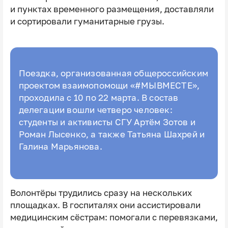
и пунктах временного размещения, доставляли
и сортировали гуманитарные грузы.
Поездка, организованная общероссийским
проектом взаимопомощи «#МЫВМЕСТЕ»,
проходила с 10 по 22 марта. В состав
делегации вошли четверо человек:
студенты и активисты СГУ Артём Зотов и
Роман Лысенко, а также Татьяна Шахрей и
Галина Марьянова.
Волонтёры трудились сразу на нескольких
площадках. В госпиталях они ассистировали
медицинским сёстрам: помогали с перевязками,