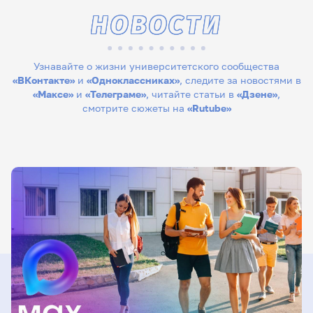
НОВОСТИ
Узнавайте о жизни университетского сообщества
«ВКонтакте»
и
«Одноклассниках»
, следите за новостями в
«Максе»
и
«Телеграме»
, читайте статьи в
«Дзене»
,
смотрите сюжеты на
«Rutube»