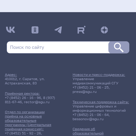
Адрес:
Новости и пресс-поддержка:
410012, г. Саратов, ул.
Управление
Астраханская, 83
медиакоммуникаций СГУ
+7 (8452) 21 - 06 - 25
,
press@sgu.ru
Приёмная ректора:
+7 (8452) 26 - 16 - 96
,
8 (937)
811-67-46
,
rector@sgu.ru
Техническая поддержка сайта:
Управление цифровых и
информационных технологий
Отдел по организации
+7 (8452) 21 - 06 - 64
,
приёма на основные
bessonov@sgu.ru
образовательные
программы (Центральная
приёмная комиссия):
Сведения об
+7 (8452) 51 - 92 - 26
,
образовательной