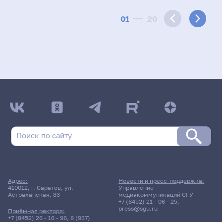
01
20
Адрес:
Новости и пресс-поддержка:
410012, г. Саратов, ул.
Управление
Астраханская, 83
медиакоммуникаций СГУ
+7 (8452) 21 - 06 - 25
,
press@sgu.ru
Приёмная ректора:
+7 (8452) 26 - 16 - 96
,
8 (937)