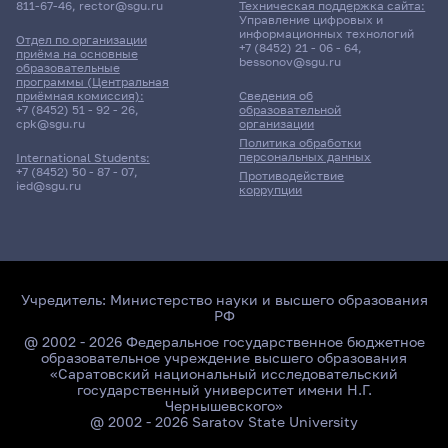
811-67-46
,
rector@sgu.ru
Техническая поддержка сайта:
Управление цифровых и
информационных технологий
Отдел по организации
+7 (8452) 21 - 06 - 64
,
приёма на основные
bessonov@sgu.ru
образовательные
программы (Центральная
приёмная комиссия):
Сведения об
+7 (8452) 51 - 92 - 26
,
образовательной
cpk@sgu.ru
организации
Политика обработки
персональных данных
International Students:
+7 (8452) 50 - 87 - 07
,
Противодействие
ied@sgu.ru
коррупции
Учредитель:
Министерство науки и высшего образования
РФ
@ 2002 - 2026 Федеральное государственное бюджетное
образовательное учреждение высшего образования
«Саратовский национальный исследовательский
государственный университет имени Н.Г.
Чернышевского»
@ 2002 - 2026 Saratov State University