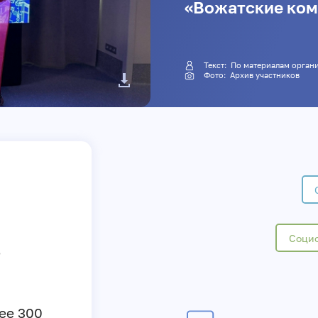
«Вожатские ком
Текст: По материалам орг
Фото: Архив участников
Социо
е
ее 300