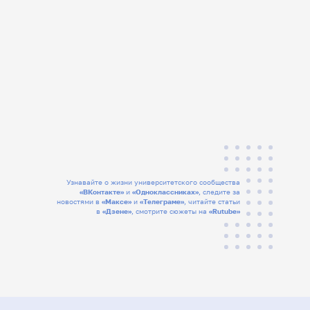
Узнавайте о жизни университетского сообщества
«ВКонтакте»
и
«Одноклассниках»
, следите за
новостями в
«Максе»
и
«Телеграме»
, читайте статьи
в
«Дзене»
, смотрите сюжеты на
«Rutube»