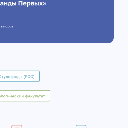
анды Первых»
анизаторов
Студотряды (РСО)
логический факультет