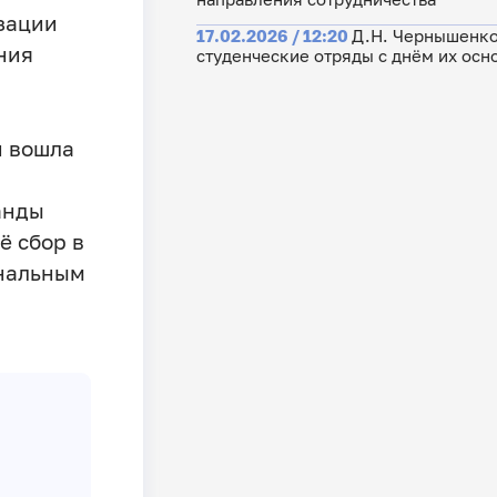
зации
17.02.2026 / 12:20
Д.Н. Чернышенко,
ния
студенческие отряды с днём их осн
и вошла
анды
ё сбор в
ональным