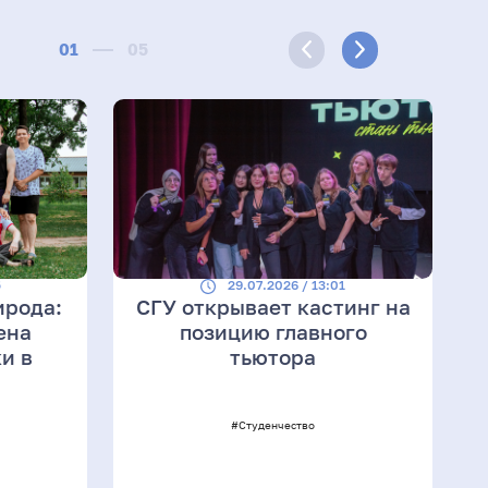
01
05
5
29.07.2026 / 13:01
ирода:
СГУ открывает кастинг на
ена
позицию главного
и в
тьютора
#Студенчество