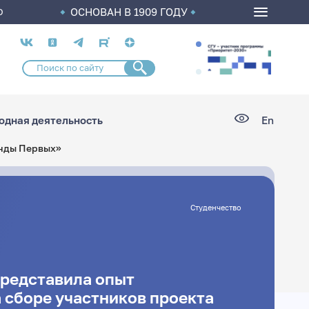
ОСНОВАН В 1909 ГОДУ
О
Социальные
сети
дная деятельность
En
анды Первых»
Студенчество
представила опыт
 сборе участников проекта