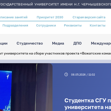
ОСУДАРСТВЕННЫЙ УНИВЕРСИТЕТ ИМЕНИ Н.Г. ЧЕРНЫШЕВСКОГ
списание занятий
Приоритет 2030
Старая версия сайта
Подразделения
Сотрудники
Реквизиты
Контакты
ации
Студенчество
Медиа
ДПО
Междунаро
ыт университета на сборе участников проекта «Вожатские ком
08.05.2026 / 11:02
Студентка СГУ 
университета на