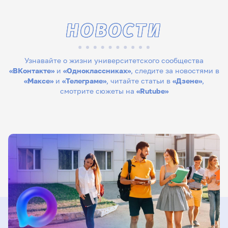
НОВОСТИ
Узнавайте о жизни университетского сообщества
«ВКонтакте»
и
«Одноклассниках»
, следите за новостями в
«Максе»
и
«Телеграме»
, читайте статьи в
«Дзене»
,
смотрите сюжеты на
«Rutube»