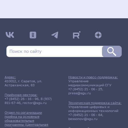
Адрес:
Новости и пресс-поддержка:
410012, г. Саратов, ул.
Управление
Астраханская, 83
медиакоммуникаций СГУ
+7 (8452) 21 - 06 - 25
,
press@sgu.ru
Приёмная ректора:
+7 (8452) 26 - 16 - 96
,
8 (937)
811-67-46
,
rector@sgu.ru
Техническая поддержка сайта:
Управление цифровых и
информационных технологий
Отдел по организации
+7 (8452) 21 - 06 - 64
,
приёма на основные
bessonov@sgu.ru
образовательные
программы (Центральная