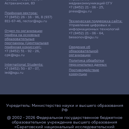
Астраханская, 83
медиакоммуникаций СГУ
+7 (8452) 21 - 06 - 25
,
press@sgu.ru
Приёмная ректора:
+7 (8452) 26 - 16 - 96
,
8 (937)
811-67-46
,
rector@sgu.ru
Техническая поддержка сайта:
Управление цифровых и
информационных технологий
Отдел по организации
+7 (8452) 21 - 06 - 64
,
приёма на основные
bessonov@sgu.ru
образовательные
программы (Центральная
приёмная комиссия):
Сведения об
+7 (8452) 51 - 92 - 26
,
образовательной
cpk@sgu.ru
организации
Политика обработки
персональных данных
International Students:
+7 (8452) 50 - 87 - 07
,
Противодействие
ied@sgu.ru
коррупции
Учредитель:
Министерство науки и высшего образования
РФ
@ 2002 - 2026 Федеральное государственное бюджетное
образовательное учреждение высшего образования
«Саратовский национальный исследовательский