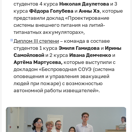
студентов 4 курса
Николая Даулетова
и
3
курса
Фёдора Голубева
и
Анны Хэ
, которые
представили доклад «Проектирование
системы внешнего питания на литий-
титанатных аккумуляторах»,
Диплом III степени
– команда в составе
студентов 1 курса
Эмиля Гамидова
и
Ирины
Самойловой
и
2 курса
Ивана Демченко
и
Артёма Мартусева,
которые выступили с
докладом «Беспроводная СОУЭ (система
оповещения и управления эвакуацией
людей при пожаре) с возможностью
автономной работы извещателей».