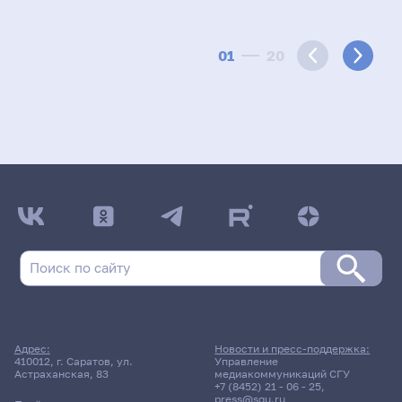
01
20
Адрес:
Новости и пресс-поддержка:
410012, г. Саратов, ул.
Управление
Астраханская, 83
медиакоммуникаций СГУ
+7 (8452) 21 - 06 - 25
,
press@sgu.ru