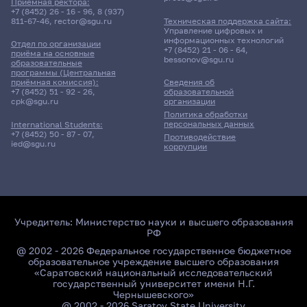
Приёмная ректора:
+7 (8452) 26 - 16 - 96
,
8 (937)
811-67-46
,
rector@sgu.ru
Техническая поддержка сайта:
Управление цифровых и
информационных технологий
Отдел по организации
+7 (8452) 21 - 06 - 64
,
приёма на основные
bessonov@sgu.ru
образовательные
программы (Центральная
приёмная комиссия):
Сведения об
+7 (8452) 51 - 92 - 26
,
образовательной
cpk@sgu.ru
организации
Политика обработки
персональных данных
International Students:
+7 (8452) 50 - 87 - 07
,
Противодействие
ied@sgu.ru
коррупции
Учредитель:
Министерство науки и высшего образования
РФ
@ 2002 - 2026 Федеральное государственное бюджетное
образовательное учреждение высшего образования
«Саратовский национальный исследовательский
государственный университет имени Н.Г.
Чернышевского»
@ 2002 - 2026 Saratov State University