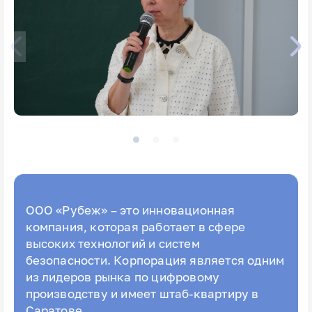
ООО «Рубеж» – это инновационная
компания, которая работает в сфере
высоких технологий и систем
безопасности. Корпорация является одним
из лидеров рынка по цифровому
производству и имеет штаб-квартиру в
Саратове.