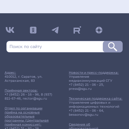
Адрес:
Новости и пресс-поддержка:
410012, г. Саратов, ул.
Управление
Астраханская, 83
медиакоммуникаций СГУ
+7 (8452) 21 - 06 - 25
,
press@sgu.ru
Приёмная ректора:
+7 (8452) 26 - 16 - 96
,
8 (937)
811-67-46
,
rector@sgu.ru
Техническая поддержка сайта:
Управление цифровых и
информационных технологий
Отдел по организации
+7 (8452) 21 - 06 - 64
,
приёма на основные
bessonov@sgu.ru
образовательные
программы (Центральная
приёмная комиссия):
Сведения об
+7 (8452) 51 - 92 - 26
,
образовательной