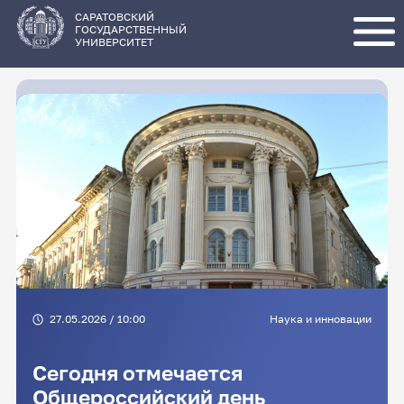
Перейти
к
основному
САРАТОВСКИЙ
содержанию
ГОСУДАРСТВЕННЫЙ
УНИВЕРСИТЕТ
27.05.2026 / 10:00
Наука и инновации
Сегодня отмечается
Общероссийский день