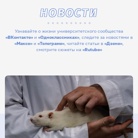
НОВОСТИ
Узнавайте о жизни университетского сообщества
«ВКонтакте»
и
«Одноклассниках»
, следите за новостями в
«Максе»
и
«Телеграме»
, читайте статьи в
«Дзене»
,
смотрите сюжеты на
«Rutube»