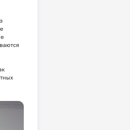
з
ее
ие
иваются
ак
итных