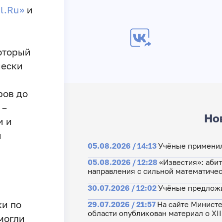
l.Ru»
и
оторый
чески
ров до
 –
Но
и и
и
05.08.2026 / 14:13
Учёные применил
05.08.2026 / 12:28
«Известия»: аби
направления с сильной математиче
30.07.2026 / 12:02
Учёные предложи
ки по
29.07.2026 / 21:57
На сайте Министе
области опубликован материал о XI
могли