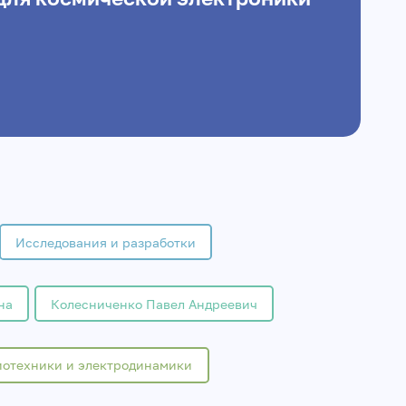
Исследования и разработки
на
Колесниченко Павел Андреевич
иотехники и электродинамики