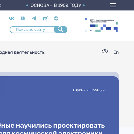
ОСНОВАН В 1909 ГОДУ
О
Социальные
сети
дная деятельность
En
Наука и инновации
ёные научились проектировать
для космической электроники