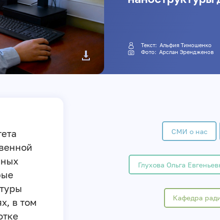
Текст:
Альфия Тимошенко
Фото: Арслан Эрендженов
СМИ о нас
тета
твенной
нных
Глухова Ольга Евгеньев
рые
ктуры
Кафедра рад
х, в том
отке