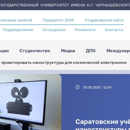
ОСУДАРСТВЕННЫЙ УНИВЕРСИТЕТ ИМЕНИ Н.Г. ЧЕРНЫШЕВСКОГ
списание занятий
Приоритет 2030
Старая версия сайта
Подразделения
Сотрудники
Реквизиты
Контакты
ации
Студенчество
Медиа
ДПО
Междунаро
 проектировать наноструктуры для космической электроники
05.06.2026 / 11:04
Саратовские уч
наноструктуры 