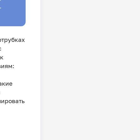
.
отрубках
с
 к
виям:
акие
ы
лировать
: