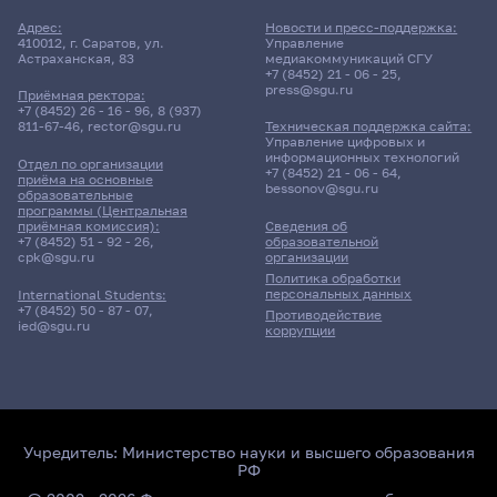
Адрес:
Новости и пресс-поддержка:
410012, г. Саратов, ул.
Управление
Астраханская, 83
медиакоммуникаций СГУ
+7 (8452) 21 - 06 - 25
,
press@sgu.ru
Приёмная ректора:
+7 (8452) 26 - 16 - 96
,
8 (937)
811-67-46
,
rector@sgu.ru
Техническая поддержка сайта:
Управление цифровых и
информационных технологий
Отдел по организации
+7 (8452) 21 - 06 - 64
,
приёма на основные
bessonov@sgu.ru
образовательные
программы (Центральная
приёмная комиссия):
Сведения об
+7 (8452) 51 - 92 - 26
,
образовательной
cpk@sgu.ru
организации
Политика обработки
персональных данных
International Students:
+7 (8452) 50 - 87 - 07
,
Противодействие
ied@sgu.ru
коррупции
Учредитель:
Министерство науки и высшего образования
РФ