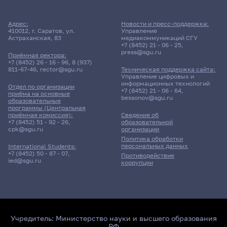
Адрес:
Новости и пресс-поддержка:
410012, г. Саратов, ул.
Управление
Астраханская, 83
медиакоммуникаций СГУ
+7 (8452) 21 - 06 - 25
,
press@sgu.ru
Приёмная ректора:
+7 (8452) 26 - 16 - 96
,
8 (937)
811-67-46
,
rector@sgu.ru
Техническая поддержка сайта:
Управление цифровых и
информационных технологий
Отдел по организации
+7 (8452) 21 - 06 - 64
,
приёма на основные
bessonov@sgu.ru
образовательные
программы (Центральная
приёмная комиссия):
Сведения об
+7 (8452) 51 - 92 - 26
,
образовательной
cpk@sgu.ru
организации
Политика обработки
персональных данных
International Students:
+7 (8452) 50 - 87 - 07
,
Противодействие
ied@sgu.ru
коррупции
Учредитель:
Министерство науки и высшего образования
РФ