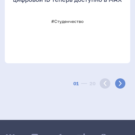
#Студенчество
01
20