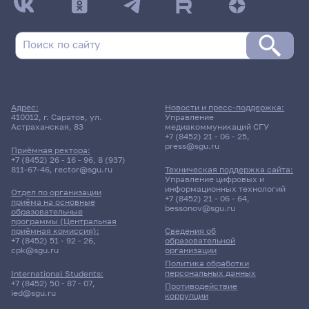
Адрес:
Новости и пресс-поддержка:
410012, г. Саратов, ул.
Управление
Астраханская, 83
медиакоммуникаций СГУ
+7 (8452) 21 - 06 - 25
,
press@sgu.ru
Приёмная ректора:
+7 (8452) 26 - 16 - 96
,
8 (937)
811-67-46
,
rector@sgu.ru
Техническая поддержка сайта:
Управление цифровых и
информационных технологий
Отдел по организации
+7 (8452) 21 - 06 - 64
,
приёма на основные
bessonov@sgu.ru
образовательные
программы (Центральная
приёмная комиссия):
Сведения об
+7 (8452) 51 - 92 - 26
,
образовательной
cpk@sgu.ru
организации
Политика обработки
персональных данных
International Students:
+7 (8452) 50 - 87 - 07
,
Противодействие
ied@sgu.ru
коррупции