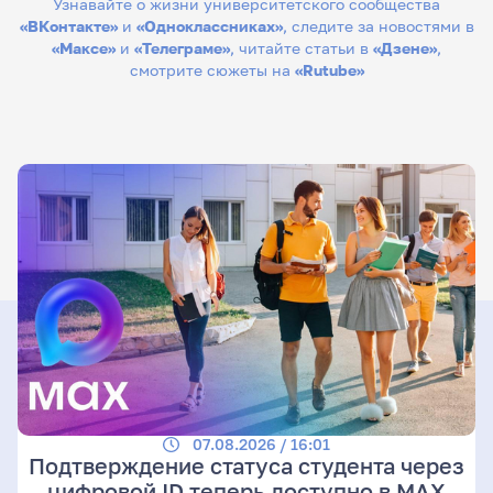
Узнавайте о жизни университетского сообщества
«ВКонтакте»
и
«Одноклассниках»
, следите за новостями в
«Максе»
и
«Телеграме»
, читайте статьи в
«Дзене»
,
смотрите сюжеты на
«Rutube»
07.08.2026 / 16:01
Подтверждение статуса студента через
цифровой ID теперь доступно в МАХ