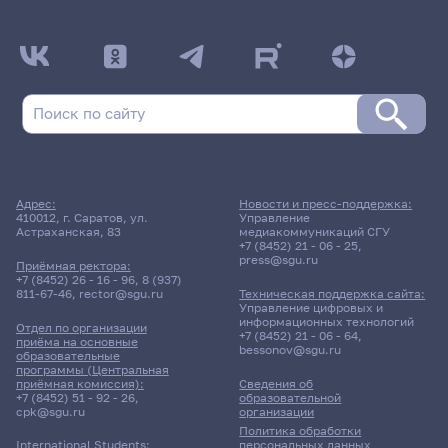
Адрес:
Новости и пресс-поддержка:
410012, г. Саратов, ул.
Управление
Астраханская, 83
медиакоммуникаций СГУ
+7 (8452) 21 - 06 - 25
,
press@sgu.ru
Приёмная ректора:
+7 (8452) 26 - 16 - 96
,
8 (937)
811-67-46
,
rector@sgu.ru
Техническая поддержка сайта:
Управление цифровых и
информационных технологий
Отдел по организации
+7 (8452) 21 - 06 - 64
,
приёма на основные
bessonov@sgu.ru
образовательные
программы (Центральная
приёмная комиссия):
Сведения об
+7 (8452) 51 - 92 - 26
,
образовательной
cpk@sgu.ru
организации
Политика обработки
персональных данных
International Students: