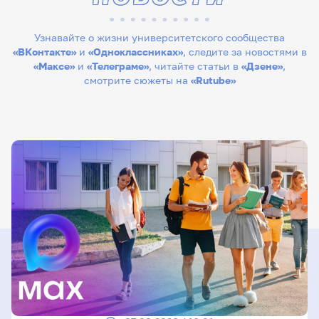
Узнавайте о жизни университетского сообщества
«ВКонтакте»
и
«Одноклассниках»
, следите за новостями в
«Максе»
и
«Телеграме»
, читайте статьи в
«Дзене»
,
смотрите сюжеты на
«Rutube»