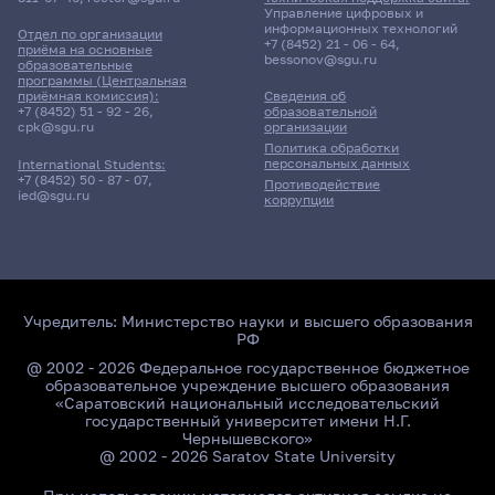
Управление цифровых и
информационных технологий
Отдел по организации
+7 (8452) 21 - 06 - 64
,
приёма на основные
bessonov@sgu.ru
образовательные
программы (Центральная
приёмная комиссия):
Сведения об
+7 (8452) 51 - 92 - 26
,
образовательной
cpk@sgu.ru
организации
Политика обработки
персональных данных
International Students:
+7 (8452) 50 - 87 - 07
,
Противодействие
ied@sgu.ru
коррупции
Учредитель:
Министерство науки и высшего образования
РФ
@ 2002 - 2026 Федеральное государственное бюджетное
образовательное учреждение высшего образования
«Саратовский национальный исследовательский
государственный университет имени Н.Г.
Чернышевского»
@ 2002 - 2026 Saratov State University