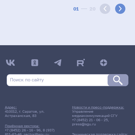
01
20
Адрес:
Новости и пресс-поддержка:
410012, г. Саратов, ул.
Управление
Астраханская, 83
медиакоммуникаций СГУ
+7 (8452) 21 - 06 - 25
,
press@sgu.ru
Приёмная ректора:
+7 (8452) 26 - 16 - 96
,
8 (937)
811-67-46
,
rector@sgu.ru
Техническая поддержка сайта: