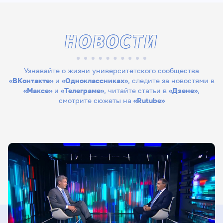
НОВОСТИ
Узнавайте о жизни университетского сообщества
«ВКонтакте»
и
«Одноклассниках»
, следите за новостями в
«Максе»
и
«Телеграме»
, читайте статьи в
«Дзене»
,
смотрите сюжеты на
«Rutube»