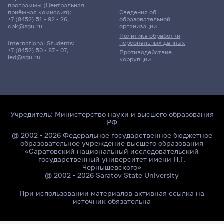
программы (Центральная
приёмная комиссия):
Сведения об
+7 (8452) 51 - 92 - 26
,
образовательной
cpk@sgu.ru
организации
Политика обработки
персональных данных
International Students:
+7 (8452) 50 - 87 - 07
,
Противодействие
ied@sgu.ru
коррупции
Учредитель:
Министерство науки и высшего образования
РФ
@ 2002 - 2026 Федеральное государственное бюджетное
образовательное учреждение высшего образования
«Саратовский национальный исследовательский
государственный университет имени Н.Г.
Чернышевского»
@ 2002 - 2026 Saratov State University
При использовании материалов активная ссылка на
источник обязательна