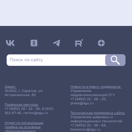
Адрес:
Новости и пресс-поддержка:
410012, г. Саратов, ул.
Управление
Астраханская, 83
медиакоммуникаций СГУ
+7 (8452) 21 - 06 - 25
,
press@sgu.ru
Приёмная ректора:
+7 (8452) 26 - 16 - 96
,
8 (937)
811-67-46
,
rector@sgu.ru
Техническая поддержка сайта:
Управление цифровых и
информационных технологий
Отдел по организации
+7 (8452) 21 - 06 - 64
,
приёма на основные
bessonov@sgu.ru
образовательные