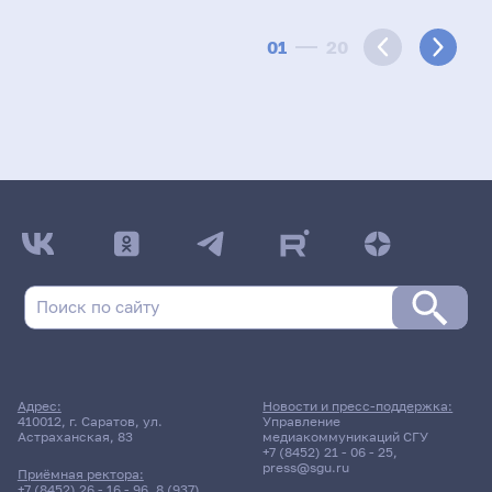
01
20
Адрес:
Новости и пресс-поддержка:
410012, г. Саратов, ул.
Управление
Астраханская, 83
медиакоммуникаций СГУ
+7 (8452) 21 - 06 - 25
,
press@sgu.ru
Приёмная ректора:
+7 (8452) 26 - 16 - 96
,
8 (937)