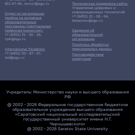
811-67-46
,
rector@sgu.ru
Техническая поддержка сайта:
Управление цифровых и
информационных технологий
Отдел по организации
+7 (8452) 21 - 06 - 64
,
приёма на основные
bessonov@sgu.ru
образовательные
программы (Центральная
приёмная комиссия):
Сведения об
+7 (8452) 51 - 92 - 26
,
образовательной
cpk@sgu.ru
организации
Политика обработки
персональных данных
International Students:
+7 (8452) 50 - 87 - 07
,
Противодействие
ied@sgu.ru
коррупции
Учредитель:
Министерство науки и высшего образования
РФ
@ 2002 - 2026 Федеральное государственное бюджетное
образовательное учреждение высшего образования
«Саратовский национальный исследовательский
государственный университет имени Н.Г.
Чернышевского»
@ 2002 - 2026 Saratov State University