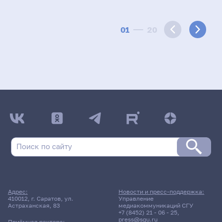
01
20
Адрес:
Новости и пресс-поддержка:
410012, г. Саратов, ул.
Управление
Астраханская, 83
медиакоммуникаций СГУ
+7 (8452) 21 - 06 - 25
,
press@sgu.ru
Приёмная ректора: