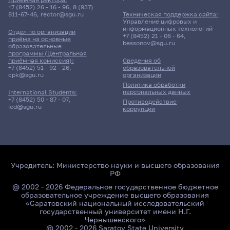
+7 (8452) 26 - 16 - 96
,
8 (937)
811-67-46
,
rector@sgu.ru
Техническая поддержка сайта:
Управление цифровых и
информационных технологий
Отдел по организации
+7 (8452) 21 - 06 - 64
,
приёма на основные
bessonov@sgu.ru
образовательные
программы (Центральная
приёмная комиссия):
Сведения об
+7 (8452) 51 - 92 - 26
,
образовательной
cpk@sgu.ru
организации
Политика обработки
персональных данных
International Students:
+7 (8452) 50 - 87 - 07
,
Противодействие
ied@sgu.ru
коррупции
Учредитель:
Министерство науки и высшего образования
РФ
@ 2002 - 2026 Федеральное государственное бюджетное
образовательное учреждение высшего образования
«Саратовский национальный исследовательский
государственный университет имени Н.Г.
Чернышевского»
@ 2002 - 2026 Saratov State University