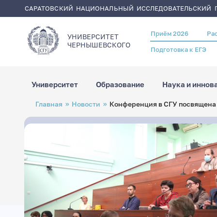
САРАТОВСКИЙ НАЦИОНАЛЬНЫЙ ИССЛЕДОВАТЕЛЬСКИЙ Г
Приём 2026
Ра
Header
УНИВЕРСИТЕТ
menu
ЧЕРНЫШЕВСКОГO
Подготовка к ЕГЭ
Университет
Образование
Наука и иннов
Перейти
Строка
Главная
Новости
Конференция в СГУ посвящена 
к
навигации
основному
содержанию