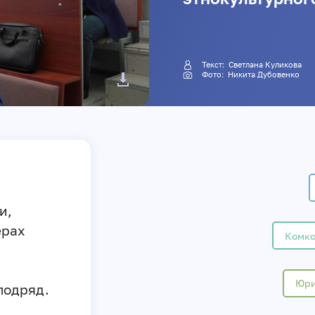
Текст:
Светлана Куликова
Фото: Никита Дубовенко
и,
ерах
Комко
Юри
подряд.