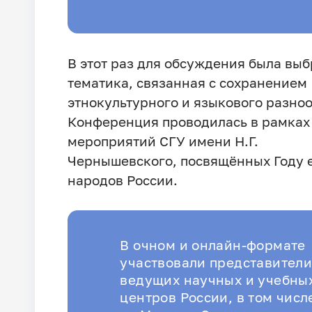
В этот раз для обсуждения была вы
тематика, связанная с сохранением
этнокультурного и языкового разно
Конференция проводилась в рамках
мероприятий СГУ имени Н.Г.
Чернышевского, посвящённых Году 
народов России.
В очном и онлайн-формате
участвовали представител
ведущих научных и учебны
центров России, в том числ