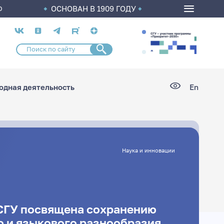
ОСНОВАН В 1909 ГОДУ
О
Социальные
сети
дная деятельность
En
Наука и инновации
СГУ посвящена сохранению
о и языкового разнообразия