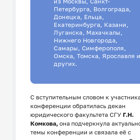
из Москвы, Санкт-
Петербурга, Волгограда,
Донецка, Ельца,
Екатеринбурга, Казани,
Луганска, Махачкалы,
Нижнего Новгорода,
Самары, Симферополя,
Омска, Томска, Ярославля 
других.
С вступительным словом к участник
конференции обратилась декан
юридического факультета СГУ
Г.Н.
Комкова,
она
подчеркнула актуальн
темы конференции и связала её с