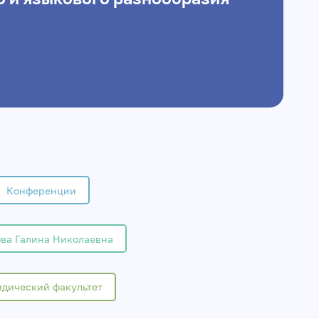
Конференции
ва Галина Николаевна
дический факультет