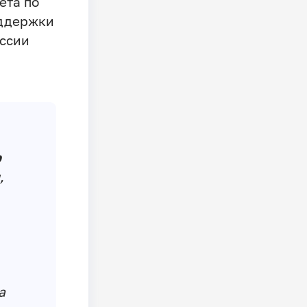
ета по
оддержки
оссии
р
,
а