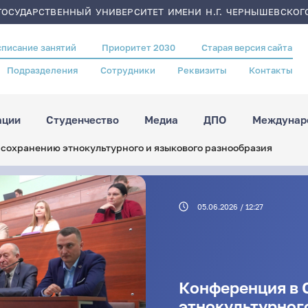
ОСУДАРСТВЕННЫЙ УНИВЕРСИТЕТ ИМЕНИ Н.Г. ЧЕРНЫШЕВСКОГ
списание занятий
Приоритет 2030
Старая версия сайта
Подразделения
Сотрудники
Реквизиты
Контакты
ации
Студенчество
Медиа
ДПО
Междунаро
сохранению этнокультурного и языкового разнообразия
05.06.2026 / 12:27
Конференция в 
этнокультурног