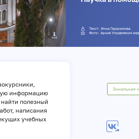
Текст:
Инна Герасимова
Фото: Архив Управления
вокурсники,
Зональная н
жную информацию
, найти полезный
абот, написания
екущих учебных