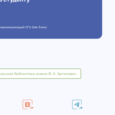
 медиакоммуникаций СГУ, Олег Елкис
аучная библиотека имени В. А. Артисевич