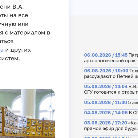
ени В.А.
ты на все
учную или
я с материалом в
аться
га
и других
06.08.2026 / 15:45
Пят
систем.
археологической прак
06.08.2026 / 10:00
Тех
рассуждают о Летней 
05.08.2026 / 13:04
В.В
СГУ готовится к откры
05.08.2026 / 11:30
5 ав
04.08.2026 / 14:06
В С
03.08.2026 / 17:20
«Как
прямой эфир для будущ