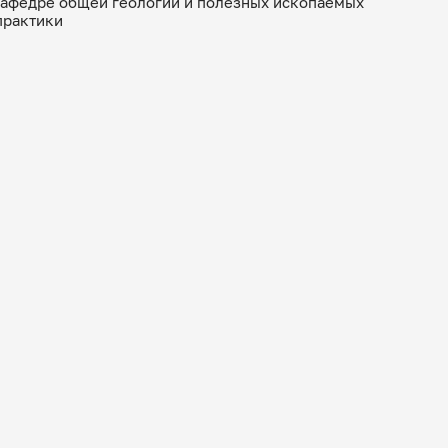
кафедре общей геологии и полезных ископаемых
практики