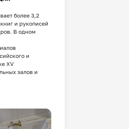
ает более 3,2
 книг и рукописей
ров. В одном
иалов
сийского и
же XV
льных залов и