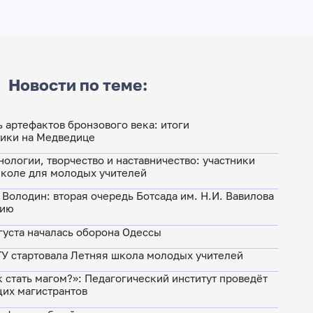
Новости по теме:
ь артефактов бронзового века: итоги
тики на Медведице
нологии, творчество и наставничество: участники
школе для молодых учителей
. Володин: вторая очередь Ботсада им. Н.И. Вавилова
тию
густа началась оборона Одессы
ГУ стартовала Летняя школа молодых учителей
 стать магом?»: Педагогический институт проведёт
их магистрантов