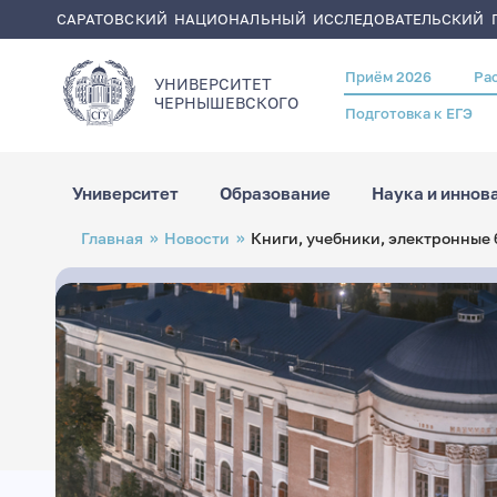
САРАТОВСКИЙ НАЦИОНАЛЬНЫЙ ИССЛЕДОВАТЕЛЬСКИЙ Г
Приём 2026
Ра
Header
УНИВЕРСИТЕТ
menu
ЧЕРНЫШЕВСКОГO
Подготовка к ЕГЭ
Университет
Образование
Наука и иннов
Перейти
Строка
Главная
Новости
Книги, учебники, электронные 
к
навигации
основному
содержанию