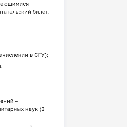
имеющимися
тательский билет.
зачислении в СГУ);
.
ений –
нитарных наук (3