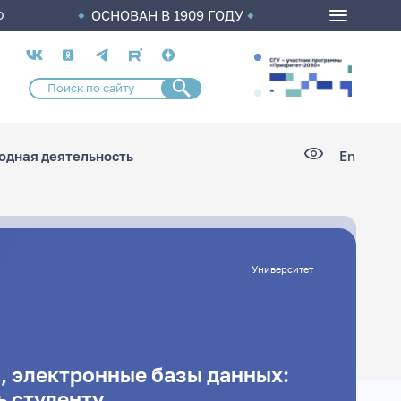
ОСНОВАН В 1909 ГОДУ
О
Социальные
сети
дная деятельность
En
Университет
, электронные базы данных:
ь студенту