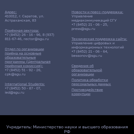
Адрес:
Новости и пресс-поддержка:
410012, г. Саратов, ул.
Управление
Астраханская, 83
медиакоммуникаций СГУ
+7 (8452) 21 - 06 - 25
,
press@sgu.ru
Приёмная ректора:
+7 (8452) 26 - 16 - 96
,
8 (937)
811-67-46
,
rector@sgu.ru
Техническая поддержка сайта:
Управление цифровых и
информационных технологий
Отдел по организации
+7 (8452) 21 - 06 - 64
,
приёма на основные
bessonov@sgu.ru
образовательные
программы (Центральная
приёмная комиссия):
Сведения об
+7 (8452) 51 - 92 - 26
,
образовательной
cpk@sgu.ru
организации
Политика обработки
персональных данных
International Students:
+7 (8452) 50 - 87 - 07
,
Противодействие
ied@sgu.ru
коррупции
Учредитель:
Министерство науки и высшего образования
РФ