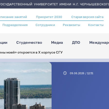
ОСУДАРСТВЕННЫЙ УНИВЕРСИТЕТ ИМЕНИ Н.Г. ЧЕРНЫШЕВСКОГ
списание занятий
Приоритет 2030
Старая версия сайта
Подразделения
Сотрудники
Реквизиты
Контакты
ации
Студенчество
Медиа
ДПО
Междунаро
ны моей» откроется в X корпусе СГУ
09.06.2026 / 12:51