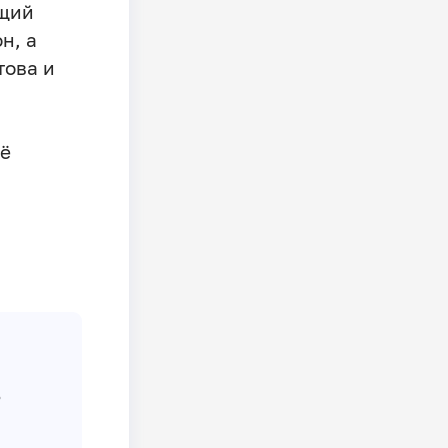
ящий
н, а
това и
её
ь