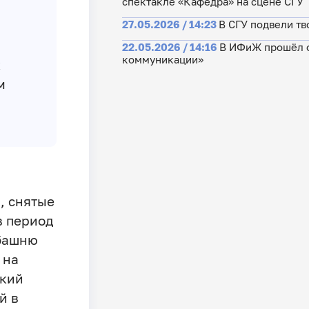
спектакле «Кафедра» на сцене СГУ
27.05.2026 / 14:23
В СГУ подвели тв
22.05.2026 / 14:16
В ИФиЖ прошёл о
коммуникации»
к
м
, снятые
в период
 башню
 на
ский
й в