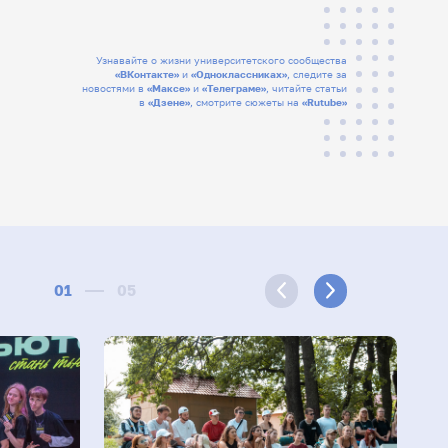
Узнавайте о жизни университетского сообщества
«ВКонтакте»
и
«Одноклассниках»
, следите за
новостями в
«Максе»
и
«Телеграме»
, читайте статьи
в
«Дзене»
, смотрите сюжеты на
«Rutube»
01
05