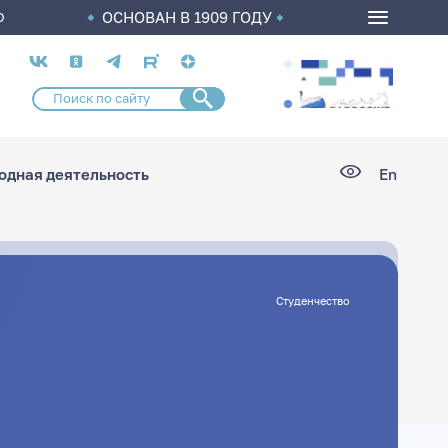
ОСНОВАН В 1909 ГОДУ
О
Социальные
сети
дная деятельность
En
Студенчество