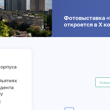
Фотовыставка «
откроется в X к
корпуса
бъятиях
Ковшо
ндента
ГУ
к