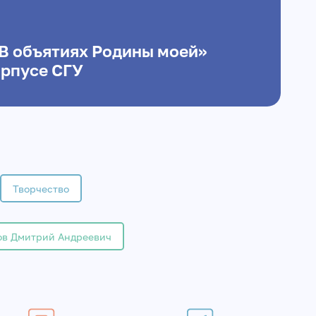
В объятиях Родины моей»
орпусе СГУ
Творчество
в Дмитрий Андреевич