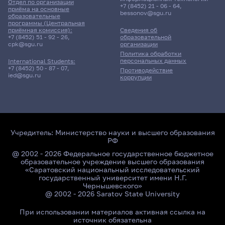
Отдел по организации
+7 (8452) 21 - 06 - 64
,
приёма на основные
bessonov@sgu.ru
образовательные
программы (Центральная
приёмная комиссия):
Сведения об
+7 (8452) 51 - 92 - 26
,
образовательной
cpk@sgu.ru
организации
Политика обработки
персональных данных
International Students:
+7 (8452) 50 - 87 - 07
,
Противодействие
ied@sgu.ru
коррупции
Учредитель:
Министерство науки и высшего образования
РФ
@ 2002 - 2026 Федеральное государственное бюджетное
образовательное учреждение высшего образования
«Саратовский национальный исследовательский
государственный университет имени Н.Г.
Чернышевского»
@ 2002 - 2026 Saratov State University
При использовании материалов активная ссылка на
источник обязательна