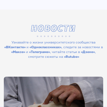
НОВОСТИ
Узнавайте о жизни университетского сообщества
«ВКонтакте»
и
«Одноклассниках»
, следите за новостями в
«Максе»
и
«Телеграме»
, читайте статьи в
«Дзене»
,
смотрите сюжеты на
«Rutube»