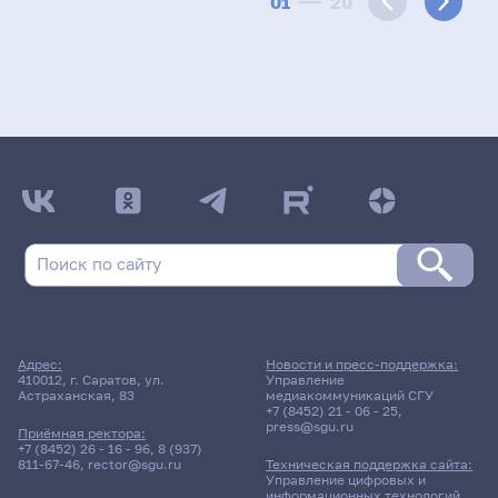
01
20
Адрес:
Новости и пресс-поддержка:
410012, г. Саратов, ул.
Управление
Астраханская, 83
медиакоммуникаций СГУ
+7 (8452) 21 - 06 - 25
,
press@sgu.ru
Приёмная ректора:
+7 (8452) 26 - 16 - 96
,
8 (937)
811-67-46
,
rector@sgu.ru
Техническая поддержка сайта:
Управление цифровых и
информационных технологий