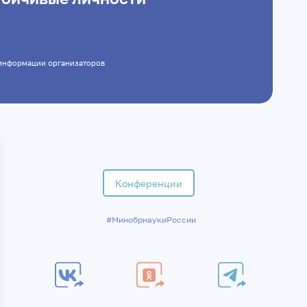
 информации организаторов
Конференции
#МинобрнаукиРоссии