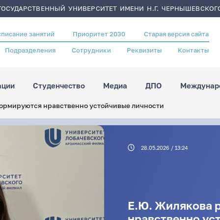
ОСУДАРСТВЕННЫЙ УНИВЕРСИТЕТ ИМЕНИ Н.Г. ЧЕРНЫШЕВСКОГ
списание занятий
Приоритет 2030
Старая версия сайта
Подразделения
Сотрудники
Реквизиты
Контакты
ации
Студенчество
Медиа
ДПО
Междунаро
формируются нравственно устойчивые личности
28.05.2026 / 13:24
Е.Ю. Жилякова 
нравственно ус