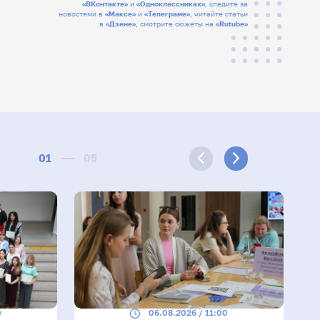
«ВКонтакте»
и
«Одноклассниках»
, следите за
новостями в
«Максе»
и
«Телеграме»
, читайте статьи
в
«Дзене»
, смотрите сюжеты на
«Rutube»
01
05
0
06.08.2026 / 11:00