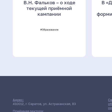
В.Н. Фальков – о ходе
В «
текущей приёмной
кампании
форми
#Образование
Адрес:
Св
410012, г. Саратов, ул. Астраханская, 83
об
ор
Приёмная ректора: