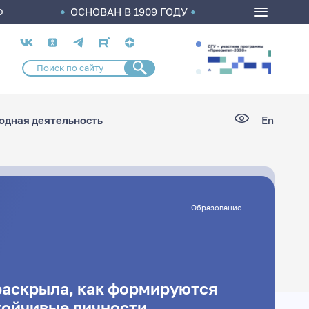
ОСНОВАН В 1909 ГОДУ
О
Социальные
сети
дная деятельность
En
Образование
раскрыла, как формируются
тойчивые личности