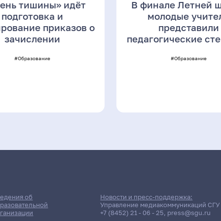
День тишины» идёт
В финале Летней 
подготовка и
молодые учите
рование приказов о
представили
зачислении
педагогические ст
#Образование
#Образование
едения об
Новости и пресс-поддержка:
разовательной
Управление медиакоммуникаций СГУ
ганизации
+7 (8452) 21 - 06 - 25
,
press@sgu.ru