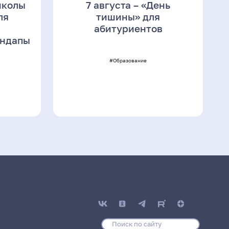
школы
7 августа – «День
ля
тишины» для
абитуриентов
ендапы
#Образование