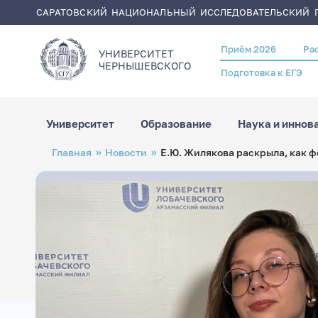
САРАТОВСКИЙ НАЦИОНАЛЬНЫЙ ИССЛЕДОВАТЕЛЬСКИЙ Г
Приём 2026
Ра
Header
УНИВЕРСИТЕТ
menu
ЧЕРНЫШЕВСКОГO
Подготовка к ЕГЭ
Университет
Образование
Наука и иннов
Перейти
Строка
Главная
Новости
Е.Ю. Жилякова раскрыла, как 
к
навигации
основному
содержанию