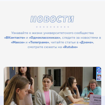
НОВОСТИ
Узнавайте о жизни университетского сообщества
«ВКонтакте»
и
«Одноклассниках»
, следите за новостями в
«Максе»
и
«Телеграме»
, читайте статьи в
«Дзене»
,
смотрите сюжеты на
«Rutube»