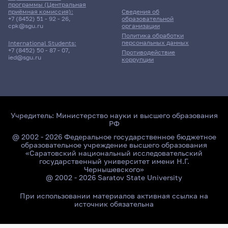
программы (Центральная
приёмная комиссия):
Сведения об
+7 (8452) 51 - 92 - 26
,
образовательной
cpk@sgu.ru
организации
Политика обработки
персональных данных
International Students:
+7 (8452) 50 - 87 - 07
,
Противодействие
ied@sgu.ru
коррупции
Учредитель:
Министерство науки и высшего образования
РФ
@ 2002 - 2026 Федеральное государственное бюджетное
образовательное учреждение высшего образования
«Саратовский национальный исследовательский
государственный университет имени Н.Г.
Чернышевского»
@ 2002 - 2026 Saratov State University
При использовании материалов активная ссылка на
источник обязательна