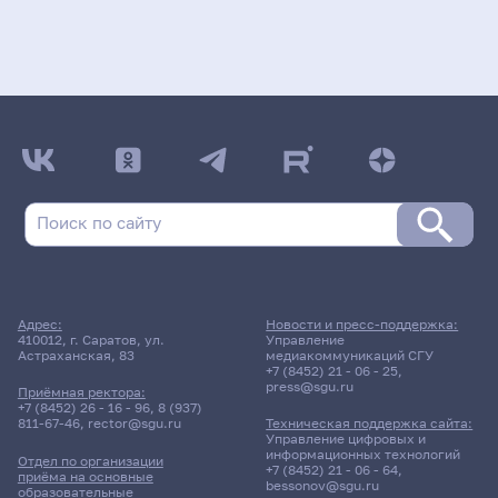
Адрес:
Новости и пресс-поддержка:
410012, г. Саратов, ул.
Управление
Астраханская, 83
медиакоммуникаций СГУ
+7 (8452) 21 - 06 - 25
,
press@sgu.ru
Приёмная ректора:
+7 (8452) 26 - 16 - 96
,
8 (937)
811-67-46
,
rector@sgu.ru
Техническая поддержка сайта:
Управление цифровых и
информационных технологий
Отдел по организации
+7 (8452) 21 - 06 - 64
,
приёма на основные
bessonov@sgu.ru
образовательные