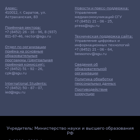
Адрес:
Новости и пресс-поддержка:
410012, г. Саратов, ул.
Управление
Астраханская, 83
медиакоммуникаций СГУ
+7 (8452) 21 - 06 - 25
,
press@sgu.ru
Приёмная ректора:
+7 (8452) 26 - 16 - 96
,
8 (937)
811-67-46
,
rector@sgu.ru
Техническая поддержка сайта:
Управление цифровых и
информационных технологий
Отдел по организации
+7 (8452) 21 - 06 - 64
,
приёма на основные
bessonov@sgu.ru
образовательные
программы (Центральная
приёмная комиссия):
Сведения об
+7 (8452) 51 - 92 - 26
,
образовательной
cpk@sgu.ru
организации
Политика обработки
персональных данных
International Students:
+7 (8452) 50 - 87 - 07
,
Противодействие
ied@sgu.ru
коррупции
Учредитель:
Министерство науки и высшего образования
РФ