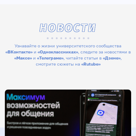
НОВОСТИ
Узнавайте о жизни университетского сообщества
«ВКонтакте»
и
«Одноклассниках»
, следите за новостями в
«Максе»
и
«Телеграме»
, читайте статьи в
«Дзене»
,
смотрите сюжеты на
«Rutube»