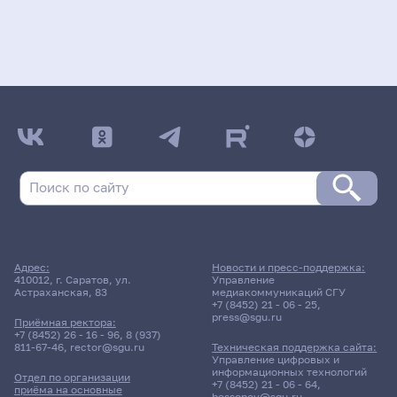
Адрес:
Новости и пресс-поддержка:
410012, г. Саратов, ул.
Управление
Астраханская, 83
медиакоммуникаций СГУ
+7 (8452) 21 - 06 - 25
,
press@sgu.ru
Приёмная ректора:
+7 (8452) 26 - 16 - 96
,
8 (937)
811-67-46
,
rector@sgu.ru
Техническая поддержка сайта:
Управление цифровых и
информационных технологий
Отдел по организации
+7 (8452) 21 - 06 - 64
,
приёма на основные
bessonov@sgu.ru