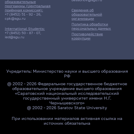
образовательные
программы (Центральная
приёмная комиссия):
Сведения об
+7 (8452) 51 - 92 - 26
,
образовательной
cpk@sgu.ru
организации
Политика обработки
персональных данных
International Students:
+7 (8452) 50 - 87 - 07
,
Противодействие
ied@sgu.ru
коррупции
Учредитель:
Министерство науки и высшего образования
РФ
@ 2002 - 2026 Федеральное государственное бюджетное
образовательное учреждение высшего образования
«Саратовский национальный исследовательский
государственный университет имени Н.Г.
Чернышевского»
@ 2002 - 2026 Saratov State University
При использовании материалов активная ссылка на
источник обязательна