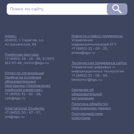
Адрес:
Новости и пресс-поддержка:
410012, г. Саратов, ул.
Управление
Астраханская, 83
медиакоммуникаций СГУ
+7 (8452) 21 - 06 - 25
,
press@sgu.ru
Приёмная ректора:
+7 (8452) 26 - 16 - 96
,
8 (937)
811-67-46
,
rector@sgu.ru
Техническая поддержка сайта:
Управление цифровых и
информационных технологий
Отдел по организации
+7 (8452) 21 - 06 - 64
,
приёма на основные
bessonov@sgu.ru
образовательные
программы (Центральная
приёмная комиссия):
Сведения об
+7 (8452) 51 - 92 - 26
,
образовательной
cpk@sgu.ru
организации
Политика обработки
персональных данных
International Students:
+7 (8452) 50 - 87 - 07
,
Противодействие
ied@sgu.ru
коррупции