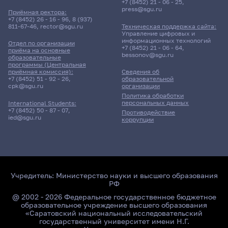
+7 (8452) 21 - 06 - 25
,
press@sgu.ru
Приёмная ректора:
+7 (8452) 26 - 16 - 96
,
8 (937)
811-67-46
,
rector@sgu.ru
Техническая поддержка сайта:
Управление цифровых и
информационных технологий
Отдел по организации
+7 (8452) 21 - 06 - 64
,
приёма на основные
bessonov@sgu.ru
образовательные
программы (Центральная
приёмная комиссия):
Сведения об
+7 (8452) 51 - 92 - 26
,
образовательной
cpk@sgu.ru
организации
Политика обработки
персональных данных
International Students:
+7 (8452) 50 - 87 - 07
,
Противодействие
ied@sgu.ru
коррупции
Учредитель:
Министерство науки и высшего образования
РФ
@ 2002 - 2026 Федеральное государственное бюджетное
образовательное учреждение высшего образования
«Саратовский национальный исследовательский
государственный университет имени Н.Г.