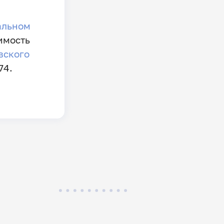
альном
имость
вского
74.