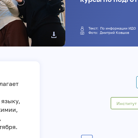
Текст: По информации ИДО
Фото:
Дмитрий Ковшов
лагает
 языку,
Институт 
химии,
,
тября.