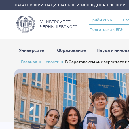
САРАТОВСКИЙ НАЦИОНАЛЬНЫЙ ИССЛЕДОВАТЕЛЬСКИЙ Г
Приём 2026
Ра
Header
УНИВЕРСИТЕТ
menu
ЧЕРНЫШЕВСКОГO
Подготовка к ЕГЭ
Университет
Образование
Наука и иннов
Перейти
Строка
Главная
Новости
В Саратовском университете ид
к
навигации
основному
содержанию