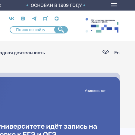
ОСНОВАН В 1909 ГОДУ
О
Социальные
сети
дная деятельность
En
Университет
ниверситете идёт запись на
овке к ЕГЭ и ОГЭ