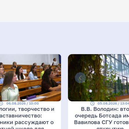
06.08.2026 / 10:00
05.08.2026 / 13:0
логии, творчество и
В.В. Володин: вт
аставничество:
очередь Ботсада им
ники рассуждают о
Вавилова СГУ готов
етней школе для
открытию