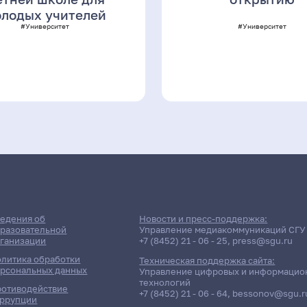
лодых учителей
#Университет
#Университет
едения об
Новости и пресс-поддержка:
разовательной
Управление медиакоммуникаций СГУ
ганизации
+7 (8452) 21 - 06 - 25
,
press@sgu.ru
литика обработки
Техническая поддержка сайта:
рсональных данных
Управление цифровых и информацио
технологий
отиводействие
+7 (8452) 21 - 06 - 64
,
bessonov@sgu.r
ррупции