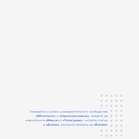
Узнавайте о жизни университетского сообщества
«ВКонтакте»
и
«Одноклассниках»
, следите за
новостями в
«Максе»
и
«Телеграме»
, читайте статьи
в
«Дзене»
, смотрите сюжеты на
«Rutube»