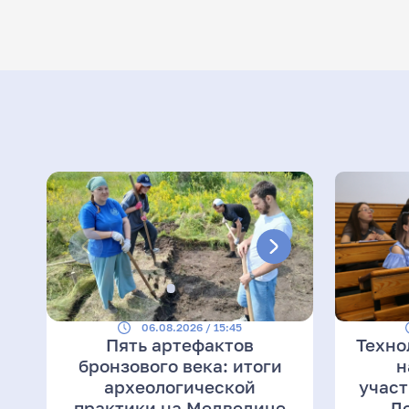
06.08.2026 / 15:45
Пять артефактов
Техно
бронзового века: итоги
н
археологической
участ
практики на Медведице
Л