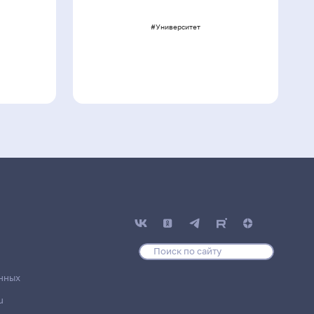
#Университет
нных
u