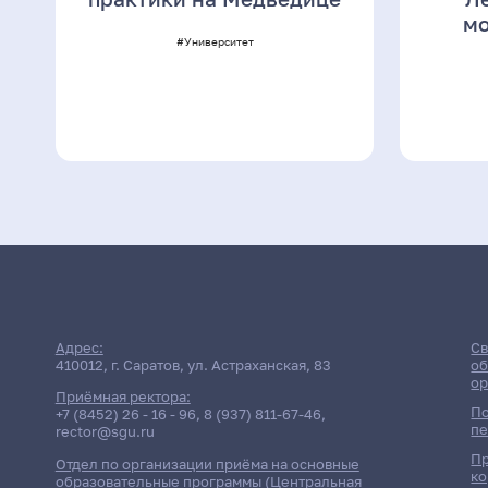
мо
#Университет
Адрес:
Св
410012, г. Саратов, ул. Астраханская, 83
об
ор
Приёмная ректора:
По
+7 (8452) 26 - 16 - 96
,
8 (937) 811-67-46
,
пе
rector@sgu.ru
Пр
Отдел по организации приёма на основные
ко
образовательные программы (Центральная