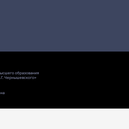
высшего образования
.Г. Чернышевского»
ьна