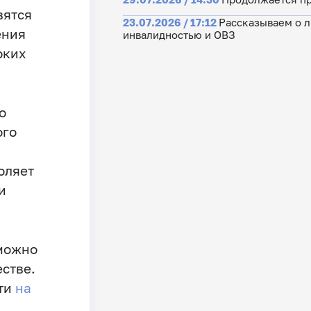
вятся
23.07.2026 / 17:12
Рассказываем о л
ения
инвалидностью и ОВЗ
оких
о
ого
оляет
и
ожно
стве.
ти
на