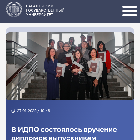
Перейти
к
основному
САРАТОВСКИЙ
содержанию
ГОСУДАРСТВЕННЫЙ
УНИВЕРСИТЕТ
27.01.2025 / 10:48
В ИДПО состоялось вручение
дипломов выпускникам