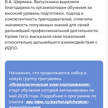
В.А. Ширяева. Выпускники выразили
благодарность организаторам обучения за
высокий уровень подготовки, подход и
компетентность преподавателей, отметили
значимость полученных знаний для своей
дальнейшей профессиональной деятельности.
Кроме того, высказали свои пожелания
относительно дальнейшего взаимодействия с
ИДПО.
Напомним, что продолжается набор в
новую группу программы
«Психологическое консультирование
»
,
старт обучения которой запланирован на
май 2025 года. Подробнее о программе по
ссылке:
sgu-idpo.ru/psyhologicheskoe-
konsultirovanie