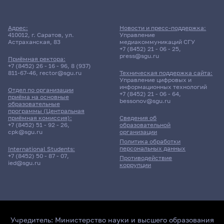
Адрес:
Новости и пресс-поддержка:
410012, г. Саратов, ул.
Управление
Астраханская, 83
медиакоммуникаций СГУ
+7 (8452) 21 - 06 - 25
,
press@sgu.ru
Приёмная ректора:
+7 (8452) 26 - 16 - 96
,
8 (937)
811-67-46
,
rector@sgu.ru
Техническая поддержка сайта:
Управление цифровых и
информационных технологий
Отдел по организации
+7 (8452) 21 - 06 - 64
,
приёма на основные
bessonov@sgu.ru
образовательные
программы (Центральная
приёмная комиссия):
Сведения об
+7 (8452) 51 - 92 - 26
,
образовательной
cpk@sgu.ru
организации
Политика обработки
персональных данных
International Students:
+7 (8452) 50 - 87 - 07
,
Противодействие
ied@sgu.ru
коррупции
Учредитель:
Министерство науки и высшего образования