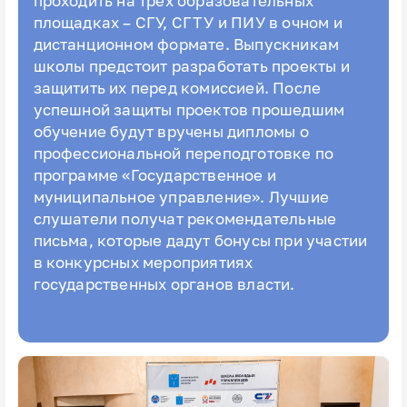
проходить на трёх образовательных
площадках – СГУ, СГТУ и ПИУ в очном и
дистанционном формате. Выпускникам
школы предстоит разработать проекты и
защитить их перед комиссией. После
успешной защиты проектов прошедшим
обучение будут вручены дипломы о
профессиональной переподготовке по
программе «Государственное и
муниципальное управление». Лучшие
слушатели получат рекомендательные
письма, которые дадут бонусы при участии
в конкурсных мероприятиях
государственных органов власти.