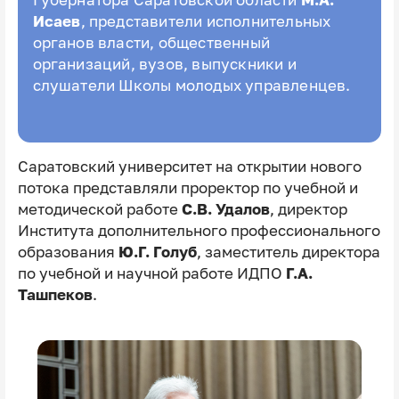
Губернатора Саратовской области
М.А.
Исаев
, представители исполнительных
органов власти, общественный
организаций, вузов, выпускники и
слушатели Школы молодых управленцев.
Саратовский университет на открытии нового
потока представляли проректор по учебной и
методической работе
С.В. Удалов
, директор
Института дополнительного профессионального
образования
Ю.Г. Голуб
, заместитель директора
по учебной и научной работе ИДПО
Г.А.
Ташпеков
.