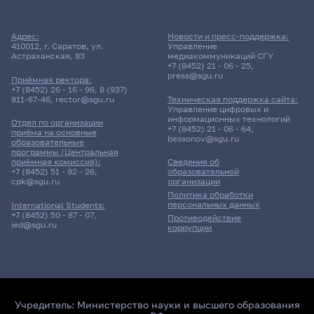
Адрес:
Новости и пресс-поддержка:
410012, г. Саратов, ул.
Управление
Астраханская, 83
медиакоммуникаций СГУ
+7 (8452) 21 - 06 - 25
,
press@sgu.ru
Приёмная ректора:
+7 (8452) 26 - 16 - 96
,
8 (937)
811-67-46
,
rector@sgu.ru
Техническая поддержка сайта:
Управление цифровых и
информационных технологий
Отдел по организации
+7 (8452) 21 - 06 - 64
,
приёма на основные
bessonov@sgu.ru
образовательные
программы (Центральная
приёмная комиссия):
Сведения об
+7 (8452) 51 - 92 - 26
,
образовательной
cpk@sgu.ru
организации
Политика обработки
персональных данных
International Students:
+7 (8452) 50 - 87 - 07
,
Противодействие
ied@sgu.ru
коррупции
Учредитель:
Министерство науки и высшего образования