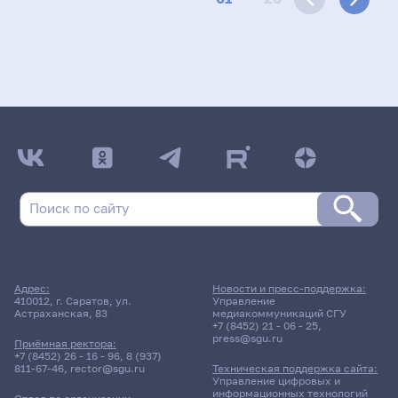
Адрес:
Новости и пресс-поддержка:
410012, г. Саратов, ул.
Управление
Астраханская, 83
медиакоммуникаций СГУ
+7 (8452) 21 - 06 - 25
,
press@sgu.ru
Приёмная ректора:
+7 (8452) 26 - 16 - 96
,
8 (937)
811-67-46
,
rector@sgu.ru
Техническая поддержка сайта:
Управление цифровых и
информационных технологий