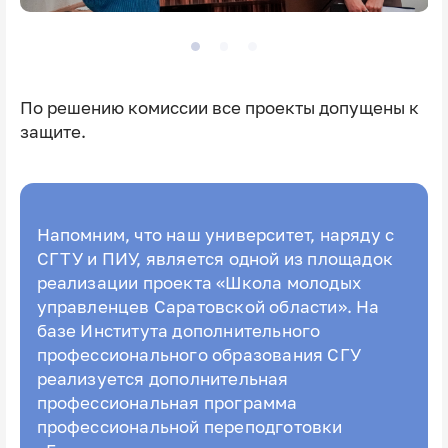
По решению комиссии все проекты допущены к
защите.
Напомним, что наш университет, наряду с
СГТУ и ПИУ, является одной из площадок
реализации проекта «Школа молодых
управленцев Саратовской области». На
базе Института дополнительного
профессионального образования СГУ
реализуется дополнительная
профессиональная программа
профессиональной переподготовки