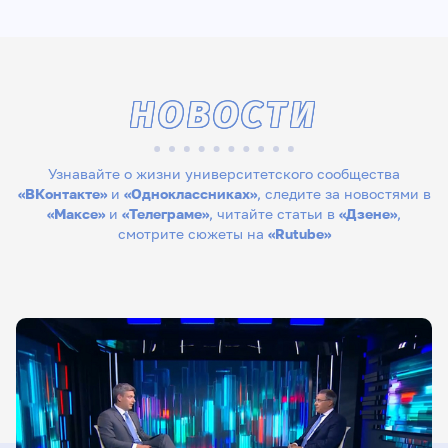
НОВОСТИ
Узнавайте о жизни университетского сообщества
«ВКонтакте»
и
«Одноклассниках»
, следите за новостями в
«Максе»
и
«Телеграме»
, читайте статьи в
«Дзене»
,
смотрите сюжеты на
«Rutube»