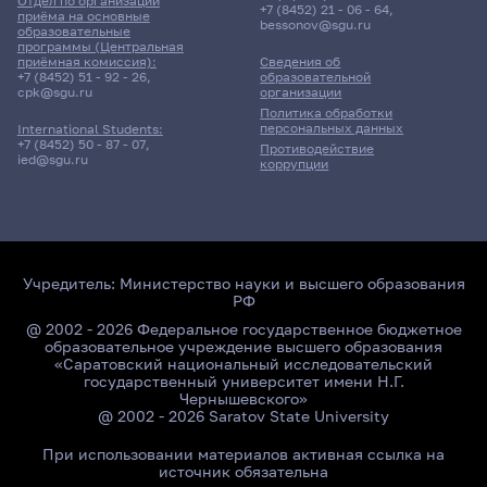
Отдел по организации
+7 (8452) 21 - 06 - 64
,
приёма на основные
bessonov@sgu.ru
образовательные
программы (Центральная
приёмная комиссия):
Сведения об
+7 (8452) 51 - 92 - 26
,
образовательной
cpk@sgu.ru
организации
Политика обработки
персональных данных
International Students:
+7 (8452) 50 - 87 - 07
,
Противодействие
ied@sgu.ru
коррупции
Учредитель:
Министерство науки и высшего образования
РФ
@ 2002 - 2026 Федеральное государственное бюджетное
образовательное учреждение высшего образования
«Саратовский национальный исследовательский
государственный университет имени Н.Г.
Чернышевского»
@ 2002 - 2026 Saratov State University
При использовании материалов активная ссылка на
источник обязательна