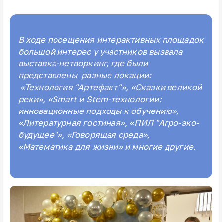
В ходе посещения интерактивных площадок
большой интерес у участников вызвала
выставка-нетворкинг, где были
представлены разные локации:
«Технология "Артефакт"», «Сказки великой
реки», «Smart и Stem-технологии:
инновационные подходы к обучению»,
«Литературная гостиная», «ПИЛ "Агро-эко-
будущее"», «Говорящая среда»,
«Математика для жизни» и многие другие.