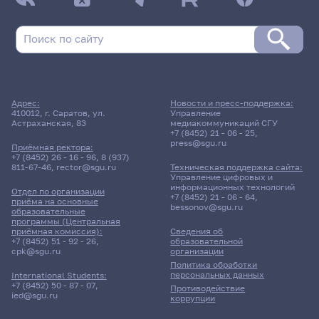
Адрес:
Новости и пресс-поддержка:
410012, г. Саратов, ул.
Управление
Астраханская, 83
медиакоммуникаций СГУ
+7 (8452) 21 - 06 - 25
,
press@sgu.ru
Приёмная ректора:
+7 (8452) 26 - 16 - 96
,
8 (937)
811-67-46
,
rector@sgu.ru
Техническая поддержка сайта:
Управление цифровых и
информационных технологий
Отдел по организации
+7 (8452) 21 - 06 - 64
,
приёма на основные
bessonov@sgu.ru
образовательные
программы (Центральная
приёмная комиссия):
Сведения об
+7 (8452) 51 - 92 - 26
,
образовательной
cpk@sgu.ru
организации
Политика обработки
персональных данных
International Students:
+7 (8452) 50 - 87 - 07
,
Противодействие
ied@sgu.ru
коррупции