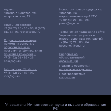
Адрес:
Новости и пресс-поддержка:
410012, г. Саратов, ул.
Управление
Астраханская, 83
медиакоммуникаций СГУ
+7 (8452) 21 - 06 - 25
,
press@sgu.ru
Приёмная ректора:
+7 (8452) 26 - 16 - 96
,
8 (937)
811-67-46
,
rector@sgu.ru
Техническая поддержка сайта:
Управление цифровых и
информационных технологий
Отдел по организации
+7 (8452) 21 - 06 - 64
,
приёма на основные
bessonov@sgu.ru
образовательные
программы (Центральная
приёмная комиссия):
Сведения об
+7 (8452) 51 - 92 - 26
,
образовательной
cpk@sgu.ru
организации
Политика обработки
персональных данных
International Students:
+7 (8452) 50 - 87 - 07
,
Противодействие
ied@sgu.ru
коррупции
Учредитель:
Министерство науки и высшего образования
РФ