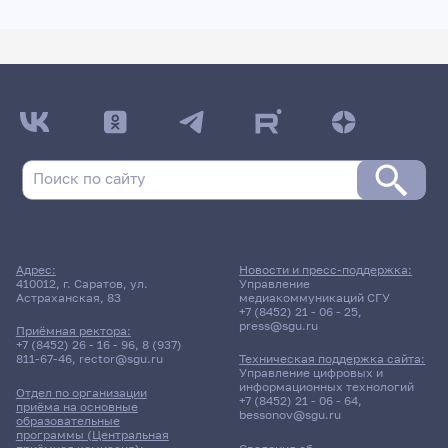
Адрес:
Новости и пресс-поддержка:
410012, г. Саратов, ул.
Управление
Астраханская, 83
медиакоммуникаций СГУ
+7 (8452) 21 - 06 - 25
,
press@sgu.ru
Приёмная ректора:
+7 (8452) 26 - 16 - 96
,
8 (937)
811-67-46
,
rector@sgu.ru
Техническая поддержка сайта:
Управление цифровых и
информационных технологий
Отдел по организации
+7 (8452) 21 - 06 - 64
,
приёма на основные
bessonov@sgu.ru
образовательные
программы (Центральная