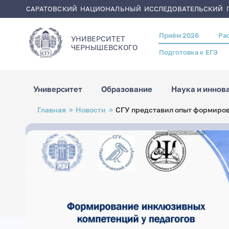
САРАТОВСКИЙ НАЦИОНАЛЬНЫЙ ИССЛЕДОВАТЕЛЬСКИЙ Г
Приём 2026
Ра
Header
УНИВЕРСИТЕТ
menu
ЧЕРНЫШЕВСКОГO
Подготовка к ЕГЭ
Университет
Образование
Наука и иннов
Перейти
Строка
Главная
Новости
СГУ представил опыт формиров
к
навигации
основному
содержанию