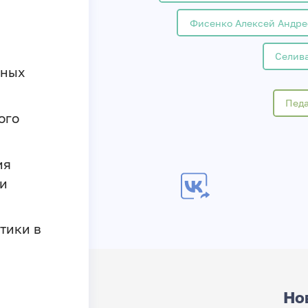
Фисенко Алексей Андре
Селив
вных
Педа
ого
ия
ми
тики в
Но