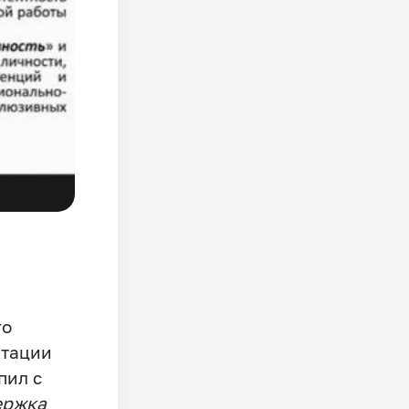
го
птации
пил с
ержка