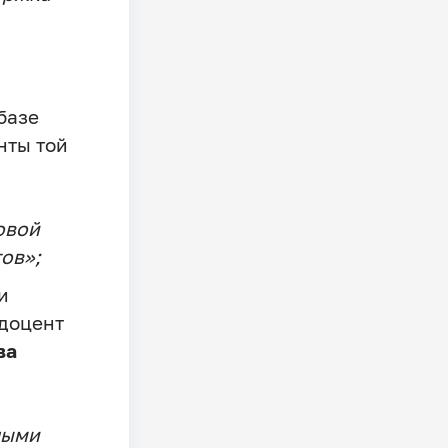
базе
нты той
овой
ов»;
и
доцент
ва
лыми