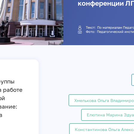
конференции Л
Текст: По материалам Пе
Фото: Педагогический инст
руппы
в работе
ой
Хмелькова Ольга Владимиро
вание:
в
Елютина Марина Эдуа
Константинова Ольга Алек