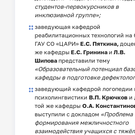
студентов-первокурсников в
инклюзивной группе»;
заведующая кафедрой
реабилитационных технологий на 
ГАУ СО «ЦАРИ»
Е.С. Пяткина,
доце
же кафедры
Е.С. Гринина
и
Л.В.
Шипова
представили
тему
«Образовательный потенциал баз
кафедры в подготовке дефектолог
заведующий кафедрой логопедии 
психолингвистики
В.П. Крючков
и 
той же кафедры
О.А. Константино
выступили с докладом
«Проблема
формирования межличностного
взаимодействия учащихся с тяжё