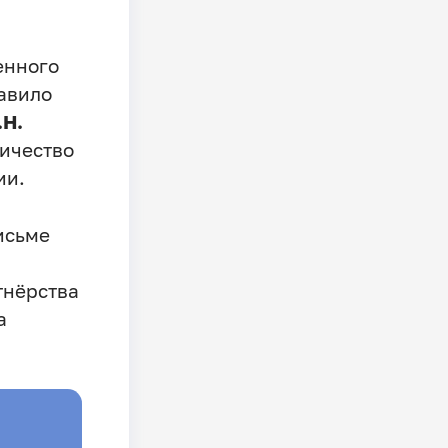
енного
авило
.Н.
ичество
ии.
исьме
тнёрства
а