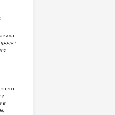
;
авила
проект
его
и
доцент
ли
 в
ы,