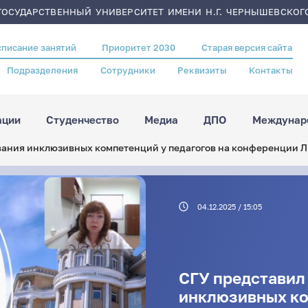
ОСУДАРСТВЕННЫЙ УНИВЕРСИТЕТ ИМЕНИ Н.Г. ЧЕРНЫШЕВСКОГ
списание занятий
Приоритет 2030
Старая версия сайта
Подразделения
Сотрудники
Реквизиты
Контакты
ации
Студенчество
Медиа
ДПО
Междунаро
ания инклюзивных компетенций у педагогов на конференции 
04.12.2025 / 15:05
СГУ представил
инклюзивных ко