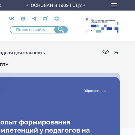
ОСНОВАН В 1909 ГОДУ
О
Социальные
сети
дная деятельность
En
ЛГПУ
Образование
 опыт формирования
мпетенций у педагогов на