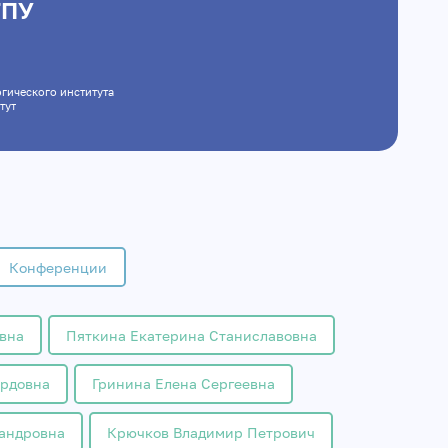
ГПУ
дагогического института
итут
Конференции
вна
Пяткина Екатерина Станиславовна
рдовна
Гринина Елена Сергеевна
сандровна
Крючков Владимир Петрович