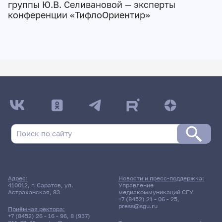
группы Ю.В. Селивановой — эксперты
конференции «ТифлоОриентир»
Адрес:
Новости и пресс-поддержка:
410012, г. Саратов, ул.
Управление
Астраханская, 83
медиакоммуникаций СГУ
+7 (8452) 21 - 06 - 25
,
press@sgu.ru
Приёмная ректора:
+7 (8452) 26 - 16 - 96
,
8 (937)