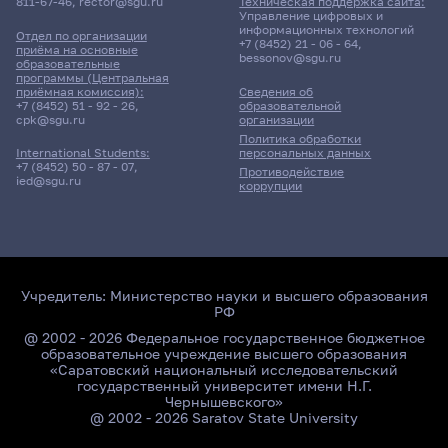
811-67-46
,
rector@sgu.ru
Техническая поддержка сайта:
Управление цифровых и
информационных технологий
Отдел по организации
+7 (8452) 21 - 06 - 64
,
приёма на основные
bessonov@sgu.ru
образовательные
программы (Центральная
приёмная комиссия):
Сведения об
+7 (8452) 51 - 92 - 26
,
образовательной
cpk@sgu.ru
организации
Политика обработки
персональных данных
International Students:
+7 (8452) 50 - 87 - 07
,
Противодействие
ied@sgu.ru
коррупции
Учредитель:
Министерство науки и высшего образования
РФ
@ 2002 - 2026 Федеральное государственное бюджетное
образовательное учреждение высшего образования
«Саратовский национальный исследовательский
государственный университет имени Н.Г.
Чернышевского»
@ 2002 - 2026 Saratov State University