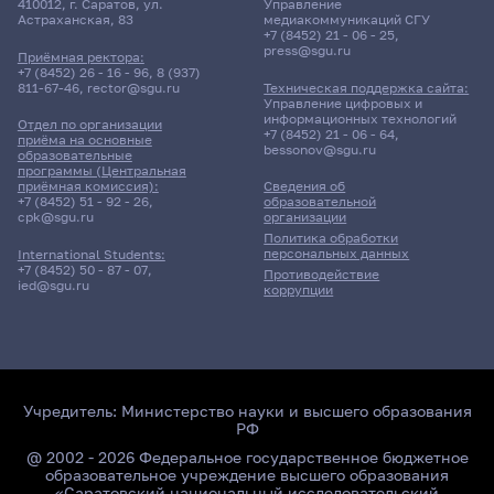
410012, г. Саратов, ул.
Управление
Астраханская, 83
медиакоммуникаций СГУ
+7 (8452) 21 - 06 - 25
,
press@sgu.ru
Приёмная ректора:
+7 (8452) 26 - 16 - 96
,
8 (937)
811-67-46
,
rector@sgu.ru
Техническая поддержка сайта:
Управление цифровых и
информационных технологий
Отдел по организации
+7 (8452) 21 - 06 - 64
,
приёма на основные
bessonov@sgu.ru
образовательные
программы (Центральная
приёмная комиссия):
Сведения об
+7 (8452) 51 - 92 - 26
,
образовательной
cpk@sgu.ru
организации
Политика обработки
персональных данных
International Students:
+7 (8452) 50 - 87 - 07
,
Противодействие
ied@sgu.ru
коррупции
Учредитель:
Министерство науки и высшего образования
РФ
@ 2002 - 2026 Федеральное государственное бюджетное
образовательное учреждение высшего образования
«Саратовский национальный исследовательский